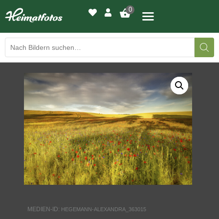
0
BILDERGALERIE
DRUCKQUALITÄTEN
LED-LEUCHTBILDER
WIR DRUCKEN IHR BILD
AUSSTELLUNGEN
HEIMATLICHTER
MEDIEN-ID:
HEGEMANN-ALEXANDRA_363015
KONTAKT