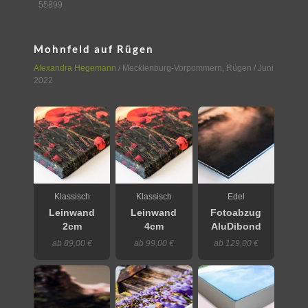
55899
Mohnfeld auf Rügen
Alexandra Hegemann
/
Mecklenburg-Vorpommern
,
Rügen
/ Juni
2022
Klassisch
Klassisch
Edel
Leinwand
Leinwand
Fotoabzug
2cm
4cm
AluDibond
ab 89,00 €
ab 99,00 €
ab 129,00 €