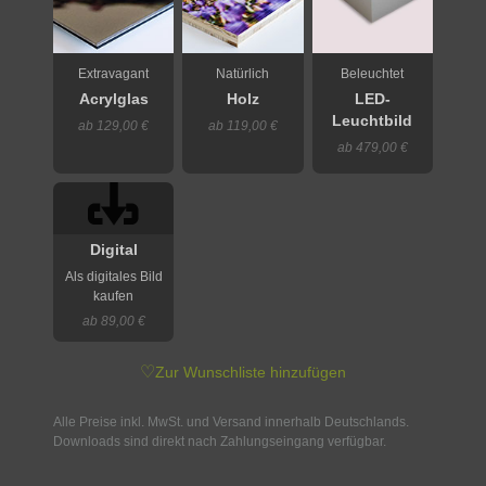
Extravagant
Natürlich
Beleuchtet
Acrylglas
Holz
LED-
Leuchtbild
ab 129,00 €
ab 119,00 €
ab 479,00 €
Digital
Als digitales Bild
kaufen
ab 89,00 €
♡
Zur Wunschliste hinzufügen
Alle Preise inkl. MwSt. und Versand innerhalb Deutschlands.
Downloads sind direkt nach Zahlungseingang verfügbar.