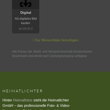
Digital
Als digitales Bild
kaufen
ab 89,00 €
♡
Zur Wunschliste hinzufügen
Alle Preise inkl. MwSt. und Versand innerhalb Deutschlands.
Downloads sind direkt nach Zahlungseingang verfügbar.
HEIMATLICHTER
Hinter
Heimatfotos
steht die Heimatlichter
GmbH – das professionelle Foto- & Video-