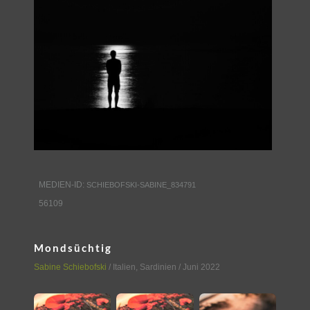
MEDIEN-ID:
SCHIEBOFSKI-SABINE_834791
56109
Mondsüchtig
Sabine Schiebofski
/
Italien
,
Sardinien
/ Juni 2022