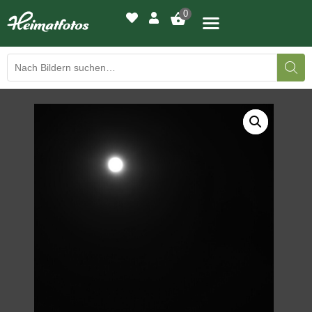
0
BILDERGALERIE
DRUCKQUALITÄTEN
LED-LEUCHTBILDER
WIR DRUCKEN IHR BILD
AUSSTELLUNGEN
HEIMATLICHTER
KONTAKT