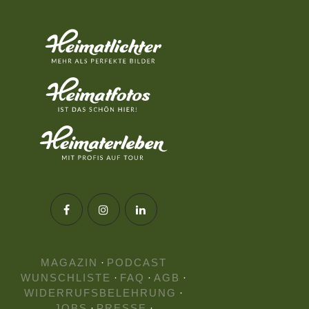
MAGAZIN
·
PODCAST
WUNSCHLISTE
·
FAQ
·
AGB
·
WIDERRUFSBELEHRUNG
·
JOBS
·
PRESSE
·