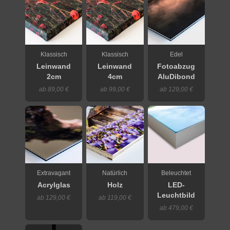
Klassisch
Klassisch
Edel
Leinwand
Leinwand
Fotoabzug
2cm
4cm
AluDibond
ab 89,00 €
ab 99,00 €
ab 129,00 €
Extravagant
Natürlich
Beleuchtet
Acrylglas
Holz
LED-
Leuchtbild
ab 129,00 €
ab 119,00 €
ab 479,00 €