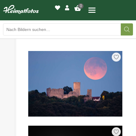
0
›
›
BILDERGALERIE
DRUCKQUALITÄTEN
›
LED-LEUCHTBILDER
›
WIR DRUCKEN IHR BILD
›
AUSSTELLUNGEN
›
HEIMATLICHTER
KONTAKT
›