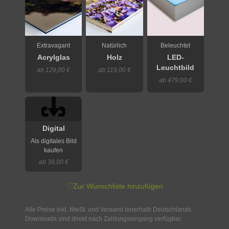
Extravagant
Natürlich
Beleuchtet
Acrylglas
Holz
LED-
Leuchtbild
ab 129,00 €
ab 119,00 €
ab 479,00 €
Digital
Als digitales Bild
kaufen
ab 39,00 €
♡
Zur Wunschliste hinzufügen
Alle Preise inkl. MwSt. und Versand innerhalb Deutschlands.
Downloads sind direkt nach Zahlungseingang verfügbar.