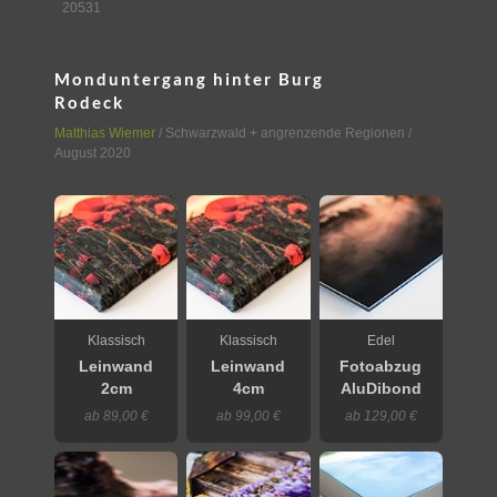
20531
Monduntergang hinter Burg
Rodeck
Matthias Wiemer
/
Schwarzwald + angrenzende Regionen
/
August 2020
Klassisch
Klassisch
Edel
Leinwand
Leinwand
Fotoabzug
2cm
4cm
AluDibond
ab 89,00 €
ab 99,00 €
ab 129,00 €