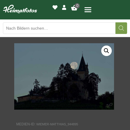
0
BILDERGALERIE
DRUCKQUALITÄTEN
LED-LEUCHTBILDER
WIR DRUCKEN IHR BILD
AUSSTELLUNGEN
HEIMATLICHTER
MEDIEN-ID:
WIEMER-MATTHIAS_944895
KONTAKT