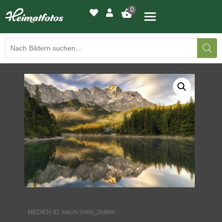
0
BILDERGALERIE
DRUCKQUALITÄTEN
LED-LEUCHTBILDER
WIR DRUCKEN IHR BILD
AUSSTELLUNGEN
HEIMATLICHTER
MEDIEN-ID:
MAUS-SVEN_254904
KONTAKT