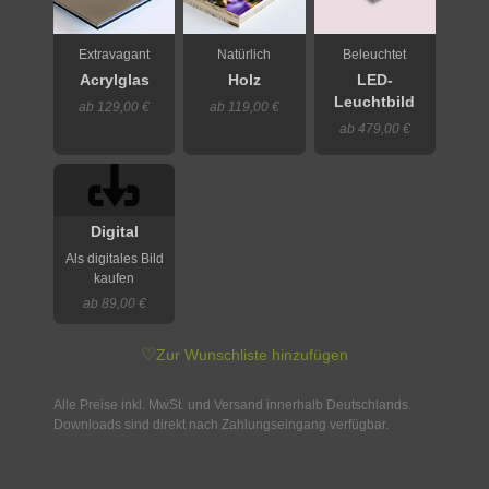
Extravagant
Natürlich
Beleuchtet
Acrylglas
Holz
LED-
Leuchtbild
ab 129,00 €
ab 119,00 €
ab 479,00 €
Digital
Als digitales Bild
kaufen
ab 89,00 €
♡
Zur Wunschliste hinzufügen
Alle Preise inkl. MwSt. und Versand innerhalb Deutschlands.
Downloads sind direkt nach Zahlungseingang verfügbar.