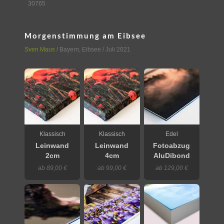
30765
Morgenstimmung am Eibsee
Sven Maus
/
Bayern
,
Eibsee
/ Juli 2021
Klassisch
Klassisch
Edel
Leinwand
Leinwand
Fotoabzug
2cm
4cm
AluDibond
ab 89,00 €
ab 99,00 €
ab 129,00 €