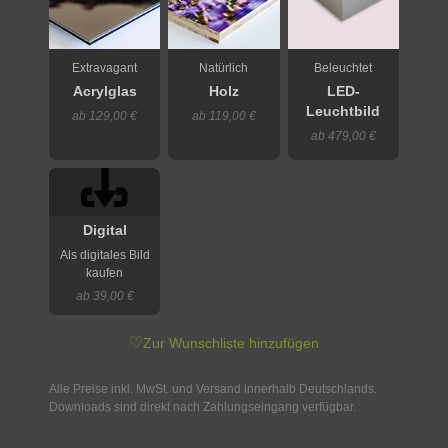
Extravagant
Natürlich
Beleuchtet
Acrylglas
Holz
LED-
Leuchtbild
ab 129,00 €
ab 119,00 €
ab 479,00 €
Digital
Als digitales Bild
kaufen
ab 39,00 €
♡
Zur Wunschliste hinzufügen
Alle Preise inkl. MwSt. und Versand innerhalb Deutschlands.
Downloads sind direkt nach Zahlungseingang verfügbar.