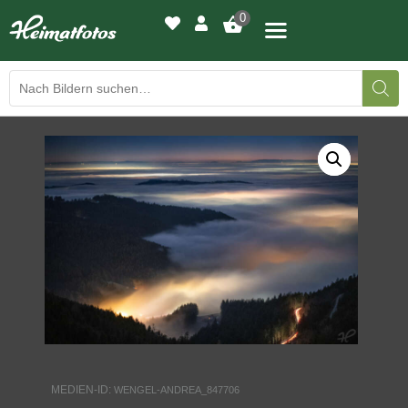
0
BILDERGALERIE
DRUCKQUALITÄTEN
LED-LEUCHTBILDER
WIR DRUCKEN IHR BILD
AUSSTELLUNGEN
HEIMATLICHTER
MEDIEN-ID:
WENGEL-ANDREA_847706
KONTAKT