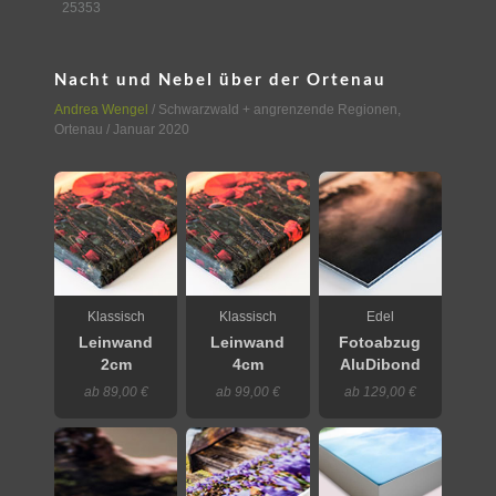
25353
Nacht und Nebel über der Ortenau
Andrea Wengel
/
Schwarzwald + angrenzende Regionen
,
Ortenau
/ Januar 2020
Klassisch
Klassisch
Edel
Leinwand
Leinwand
Fotoabzug
2cm
4cm
AluDibond
ab 89,00 €
ab 99,00 €
ab 129,00 €