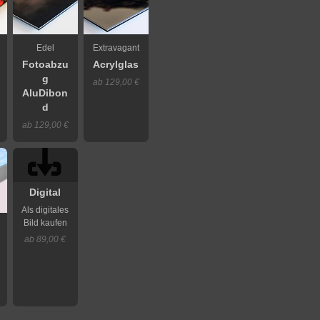
Edel
Extravagant
Fotoabzu
Acrylglas
g
ab 129,00 €
AluDibon
d
ab 129,00 €
Digital
Als digitales
Bild kaufen
ab 89,00 €