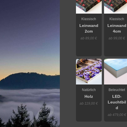
Klassisch
Klassisch
Leinwand
Leinwand
2cm
4cm
ab 89,00 €
ab 99,00 €
Natürlich
Beleuchtet
Holz
LED-
Leuchtbil
ab 119,00 €
d
ab 479,00 €