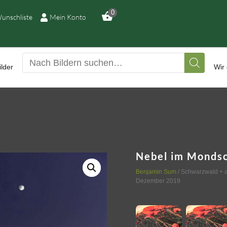
ILDERGALERIE
0
unschliste
Mein Konto
RUCKQUALITÄTEN
ED-LEUCHTBILDER
lder
Wir 
IR DRUCKEN IHR
ILD
USSTELLUNGEN
Nebel im Monds
Benjamin Sum
/
Schwarzwald + 
EIMATLICHTER
Dezember 2019
ONTAKT