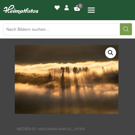
0
BILDERGALERIE
DRUCKQUALITÄTEN
LED-LEUCHTBILDER
WIR DRUCKEN IHR BILD
AUSSTELLUNGEN
HEIMATLICHTER
MEDIEN-ID:
HEINZMANN-MARCEL_247939
KONTAKT