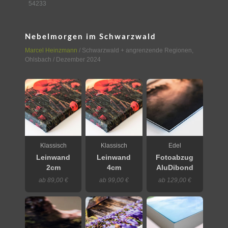
54233
Nebelmorgen im Schwarzwald
Marcel Heinzmann
/
Schwarzwald + angrenzende Regionen
,
Ohlsbach
/ Dezember 2024
Klassisch
Klassisch
Edel
Leinwand
Leinwand
Fotoabzug
2cm
4cm
AluDibond
ab 89,00 €
ab 99,00 €
ab 129,00 €