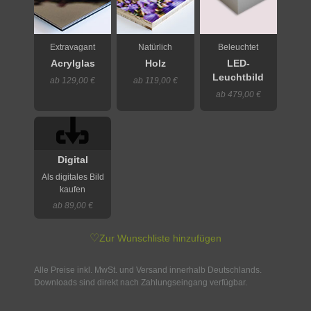
Extravagant
Natürlich
Beleuchtet
Acrylglas
Holz
LED-
Leuchtbild
ab 129,00 €
ab 119,00 €
ab 479,00 €
Digital
Als digitales Bild
kaufen
ab 89,00 €
♡
Zur Wunschliste hinzufügen
Alle Preise inkl. MwSt. und Versand innerhalb Deutschlands.
Downloads sind direkt nach Zahlungseingang verfügbar.