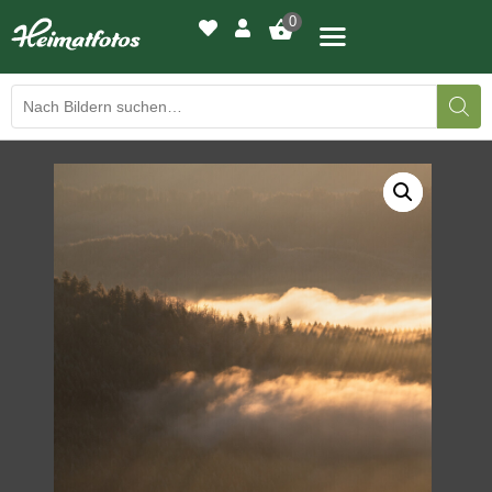
0
BILDERGALERIE
DRUCKQUALITÄTEN
LED-LEUCHTBILDER
WIR DRUCKEN IHR BILD
AUSSTELLUNGEN
HEIMATLICHTER
KONTAKT