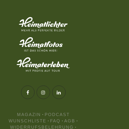
MAGAZIN
·
PODCAST
WUNSCHLISTE
·
FAQ
·
AGB
·
WIDERRUFSBELEHRUNG
·