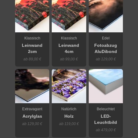
Klassisch
Klassisch
Edel
Leinwand
Leinwand
Fotoabzug
2cm
4cm
AluDibond
ab 89,00 €
ab 99,00 €
ab 129,00 €
Extravagant
Natürlich
Beleuchtet
Acrylglas
Holz
LED-
Leuchtbild
ab 129,00 €
ab 119,00 €
ab 479,00 €