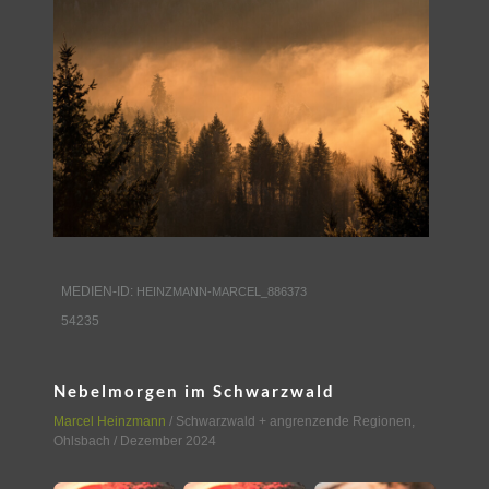
MEDIEN-ID:
HEINZMANN-MARCEL_886373
54235
Nebelmorgen im Schwarzwald
Marcel Heinzmann
/
Schwarzwald + angrenzende Regionen
,
Ohlsbach
/ Dezember 2024