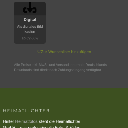
Digital
Als digitales Bild
kaufen
ab 89,00 €
♡
Zur Wunschliste hinzufügen
Alle Preise inkl. MwSt. und Versand innerhalb Deutschlands.
Downloads sind direkt nach Zahlungseingang verfügbar.
HEIMATLICHTER
Hinter
Heimatfotos
steht die Heimatlichter
GmbH – das professionelle Foto- & Video-