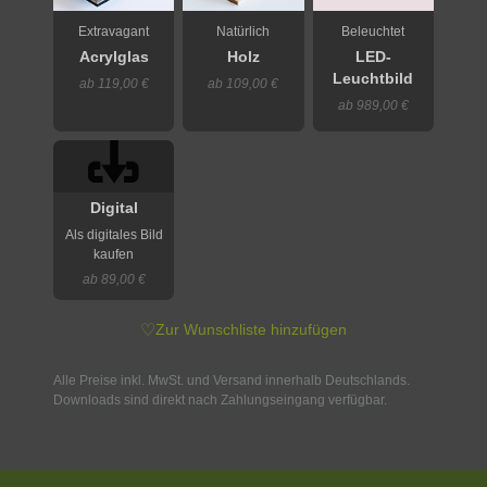
Extravagant
Natürlich
Beleuchtet
Acrylglas
Holz
LED-
Leuchtbild
ab 119,00 €
ab 109,00 €
ab 989,00 €
Digital
Als digitales Bild
kaufen
ab 89,00 €
♡
Zur Wunschliste hinzufügen
Alle Preise inkl. MwSt. und Versand innerhalb Deutschlands.
Downloads sind direkt nach Zahlungseingang verfügbar.