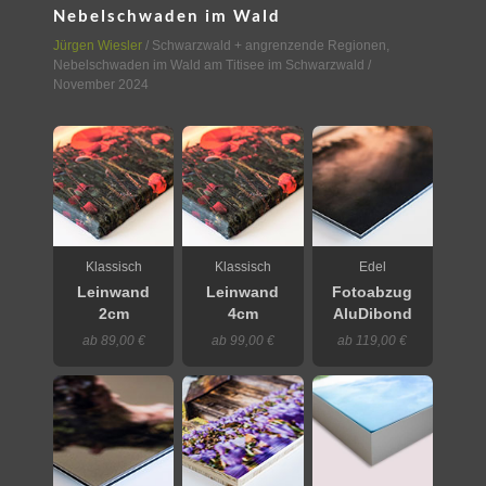
Nebelschwaden im Wald
Jürgen Wiesler
/
Schwarzwald + angrenzende Regionen
,
Nebelschwaden im Wald am Titisee im Schwarzwald
/
November 2024
Klassisch
Klassisch
Edel
Leinwand
Leinwand
Fotoabzug
2cm
4cm
AluDibond
ab 89,00 €
ab 99,00 €
ab 119,00 €