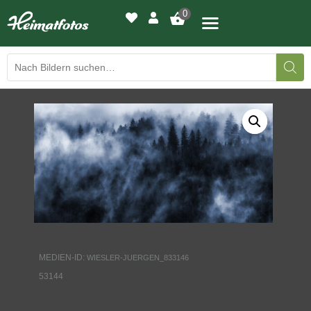
0
BILDERGALERIE
DRUCKQUALITÄTEN
LED-LEUCHTBILDER
WIR DRUCKEN IHR BILD
AUSSTELLUNGEN
MEDIEN-ID:
WIESLER-JUERGEN_833146
HEIMATLICHTER
53144
KONTAKT