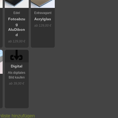
Edel
Extravagant
Fotoabzu
Acrylglas
g
ab 129,00 €
AluDibon
d
ab 129,00 €
Digital
Als digitales
Bild kaufen
ab 39,00 €
liste hinzufügen