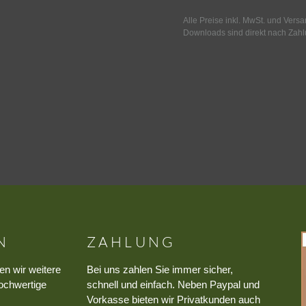
Alle Preise inkl. MwSt. und Vers
Downloads sind direkt nach Zahl
N
ZAHLUNG
en wir weitere
Bei uns zahlen Sie immer sicher,
ochwertige
schnell und einfach. Neben Paypal und
Vorkasse bieten wir Privatkunden auch