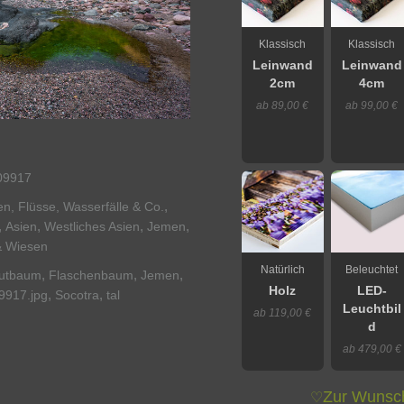
Klassisch
Klassisch
Leinwand
Leinwand
2cm
4cm
ab 89,00 €
ab 99,00 €
09917
,
n, Flüsse, Wasserfälle & Co.
,
,
,
,
Asien
Westliches Asien
Jemen
& Wiesen
Natürlich
Beleuchtet
,
,
,
lutbaum
Flaschenbaum
Jemen
Holz
LED-
,
,
9917.jpg
Socotra
tal
Leuchtbil
ab 119,00 €
d
ab 479,00 €
Zur Wunsch
♡