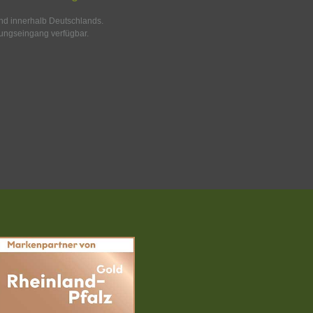
and innerhalb Deutschlands.
ungseingang verfügbar.