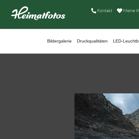
B
Kontakt
Meine W
D
L
Bildergalerie
Druckqualitäten
LED-Leuchtbi
W
B
A
H
K