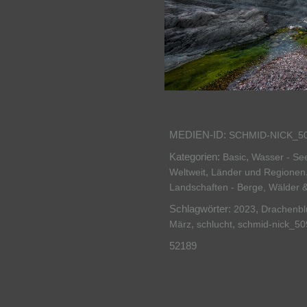
MEDIEN-ID:
SCHMID-NICK_5
Kategorien:
,
Basic
Wasser - See
,
Weltweit
Länder und Regionen
Landschaften - Berge, Wälder 
Schlagwörter:
,
2023
Drachenb
,
,
März
schlucht
schmid-nick_50
52189