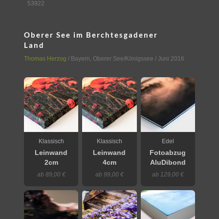
53922
Oberer See im Berchtesgadener
Land
Thomas Herzog
/
Bayern
,
Oberer See/Königssee
/ Juni 2016
Klassisch
Klassisch
Edel
Leinwand
Leinwand
Fotoabzug
2cm
4cm
AluDibond
ab 89,00 €
ab 99,00 €
ab 129,00 €