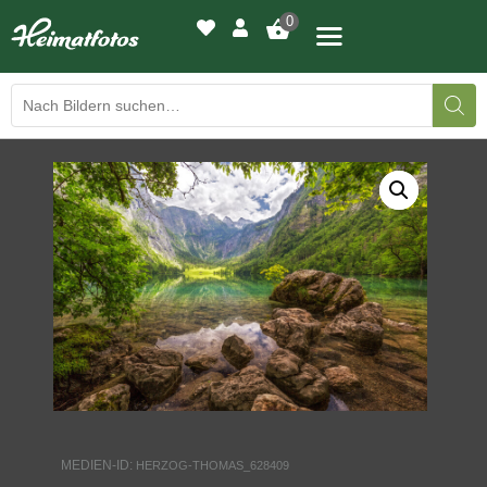
0
BILDERGALERIE
DRUCKQUALITÄTEN
LED-LEUCHTBILDER
WIR DRUCKEN IHR BILD
AUSSTELLUNGEN
HEIMATLICHTER
MEDIEN-ID:
HERZOG-THOMAS_628409
KONTAKT