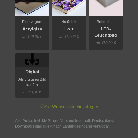
Extravagant
Natürlich
Beleuchtet
Acrylglas
Holz
LED-
Leuchtbild
ab 129,00 €
ab 119,00 €
ab 479,00 €
Digital
Als digitales Bild
kaufen
ab 89,00 €
♡
Zur Wunschliste hinzufügen
Alle Preise inkl. MwSt. und Versand innerhalb Deutschlands.
Downloads sind direkt nach Zahlungseingang verfügbar.