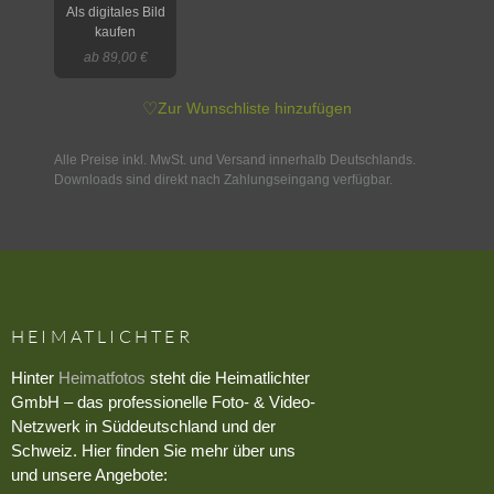
Als digitales Bild
kaufen
ab 89,00 €
♡
Zur Wunschliste hinzufügen
Alle Preise inkl. MwSt. und Versand innerhalb Deutschlands.
Downloads sind direkt nach Zahlungseingang verfügbar.
HEIMATLICHTER
Hinter
Heimatfotos
steht die Heimatlichter
GmbH – das professionelle Foto- & Video-
Netzwerk in Süddeutschland und der
Schweiz. Hier finden Sie mehr über uns
und unsere Angebote: