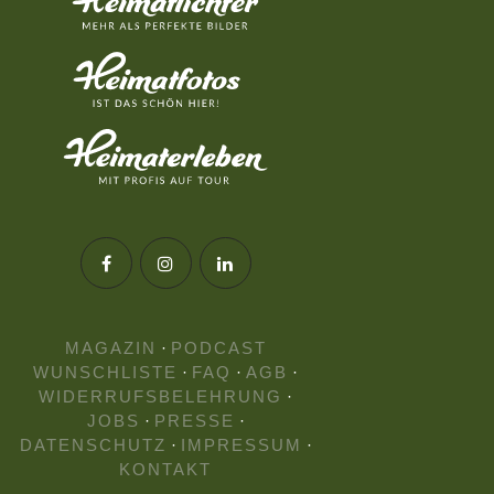
MAGAZIN
·
PODCAST
WUNSCHLISTE
·
FAQ
·
AGB
·
WIDERRUFSBELEHRUNG
·
JOBS
·
PRESSE
·
DATENSCHUTZ
·
IMPRESSUM
·
KONTAKT