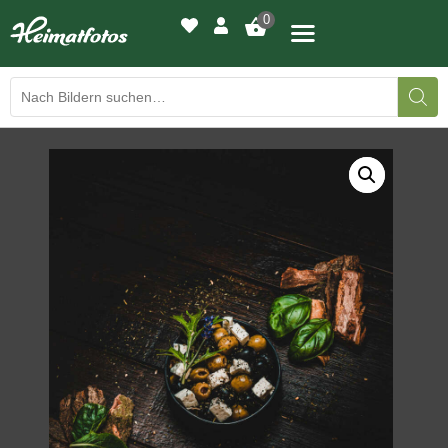
0
BILDERGALERIE
DRUCKQUALITÄTEN
LED-LEUCHTBILDER
WIR DRUCKEN IHR BILD
AUSSTELLUNGEN
HEIMATLICHTER
KONTAKT