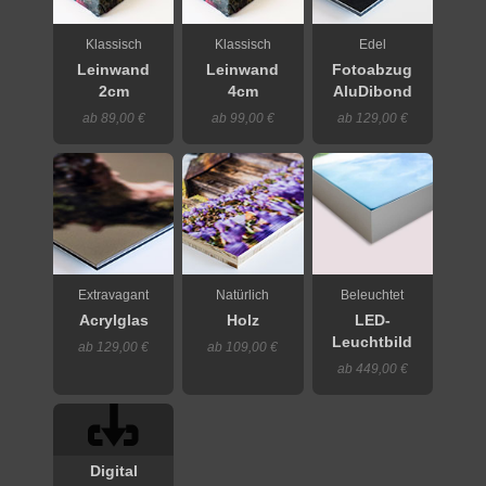
Klassisch
Klassisch
Edel
Leinwand
Leinwand
Fotoabzug
2cm
4cm
AluDibond
ab 89,00 €
ab 99,00 €
ab 129,00 €
Extravagant
Natürlich
Beleuchtet
Acrylglas
Holz
LED-
Leuchtbild
ab 129,00 €
ab 109,00 €
ab 449,00 €
Digital