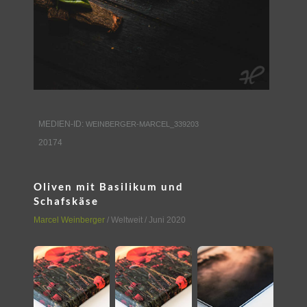
MEDIEN-ID:
WEINBERGER-MARCEL_339203
20174
Oliven mit Basilikum und
Schafskäse
Marcel Weinberger
/
Weltweit
/ Juni 2020