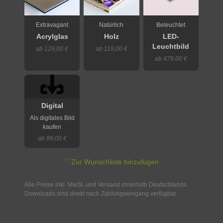
Extravagant
Natürlich
Beleuchtet
Acrylglas
Holz
LED-
Leuchtbild
ab 129,00 €
ab 119,00 €
ab 479,00 €
Digital
Als digitales Bild
kaufen
ab 89,00 €
♡
Zur Wunschliste hinzufügen
Alle Preise inkl. MwSt. und Versand innerhalb Deutschlands.
Downloads sind direkt nach Zahlungseingang verfügbar.