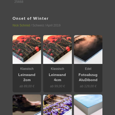
25668
Onset of Winter
Nick Schmid
/
Schweiz
/ April 2019
Klassisch
Klassisch
Edel
Leinwand
Leinwand
Fotoabzug
2cm
4cm
AluDibond
ab 89,00 €
ab 99,00 €
ab 129,00 €