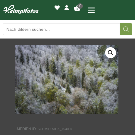
0
BILDERGALERIE
DRUCKQUALITÄTEN
LED-LEUCHTBILDER
WIR DRUCKEN IHR BILD
AUSSTELLUNGEN
HEIMATLICHTER
MEDIEN-ID:
SCHMID-NICK_754007
KONTAKT