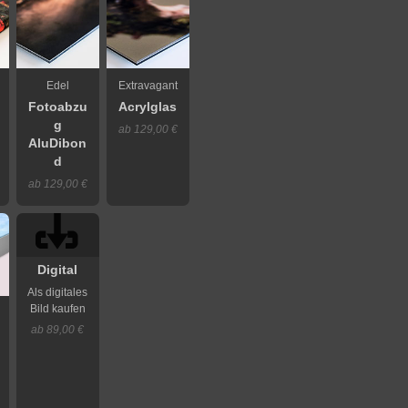
Edel
Extravagant
Fotoabzu
Acrylglas
g
ab 129,00 €
AluDibon
d
ab 129,00 €
Digital
Als digitales
Bild kaufen
ab 89,00 €