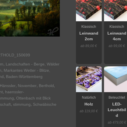
Klassisch
Klassisch
Leinwand
Leinwand
2cm
4cm
ab 89,00 €
ab 99,00 €
RTHOLD_150699
,
um
Landschaften - Berge, Wälder
,
n
Markantes Wetter - Blitze,
,
nd
Baden-Württemberg
,
,
,
Hänssler
November
Berthold
,
ht
haenssler-
,
Natürlich
Beleuchtet
timmung
Ottenbach mit Blick
,
,
schaft
stimmung
Schwäbische
Holz
LED-
Leuchtbil
ab 119,00 €
d
ab 479,00 €