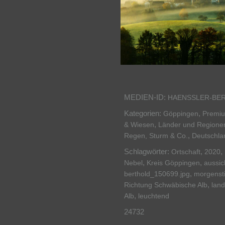
MEDIEN-ID:
HAENSSLER-BE
Kategorien:
,
Göppingen
Premi
,
& Wiesen
Länder und Regione
,
Regen, Sturm & Co.
Deutschla
Schlagwörter:
,
,
Ortschaft
2020
,
,
Nebel
Kreis Göppingen
aussic
,
berthold_150699.jpg
morgens
,
Richtung Schwäbische Alb
land
,
Alb
leuchtend
24732