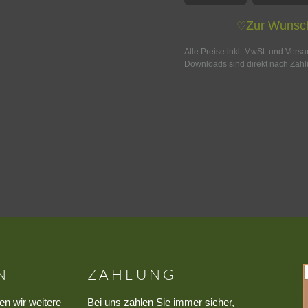
Zur Wunsch
♡
Alle Preise inkl. MwSt. und Vers
Downloads sind direkt nach Zahl
N
ZAHLUNG
en wir weitere
Bei uns zahlen Sie immer sicher,