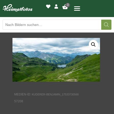
0
BILDERGALERIE
DRUCKQUALITÄTEN
LED-LEUCHTBILDER
WIR DRUCKEN IHR BILD
AUSSTELLUNGEN
MEDIEN-ID:
KUDERER-BENJAMIN_17533730568
HEIMATLICHTER
57208
KONTAKT