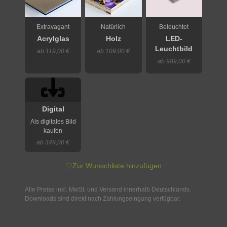
Extravagant
Natürlich
Beleuchtet
Acrylglas
Holz
LED-
Leuchtbild
ab 119,00 €
ab 109,00 €
ab 989,00 €
Digital
Als digitales Bild
kaufen
ab 349,00 €
♡
Zur Wunschliste hinzufügen
Alle Preise inkl. MwSt. und Versand innerhalb Deutschlands.
Downloads sind direkt nach Zahlungseingang verfügbar.