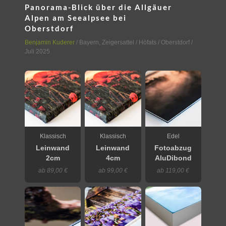
Panorama-Blick über die Allgäuer
Alpen am Seealpsee bei
Oberstdorf
Benjamin Kuderer
/
Bayern
,
Zeigersattel / Höfats / Oberstdorf
/
Juli 2025
Klassisch
Klassisch
Edel
Leinwand
Leinwand
Fotoabzug
2cm
4cm
AluDibond
ab 89,00 €
ab 99,00 €
ab 119,00 €