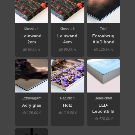
Klassisch
Klassisch
Edel
Leinwand
Leinwand
Fotoabzug
2cm
4cm
AluDibond
ab 89,00 €
ab 99,00 €
ab 129,00 €
Extravagant
Natürlich
Beleuchtet
Acrylglas
Holz
LED-
Leuchtbild
ab 129,00 €
ab 119,00 €
ab 479,00 €