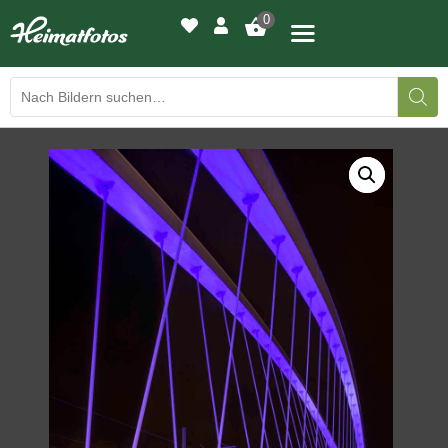
0
BILDERGALERIE
DRUCKQUALITÄTEN
LED-LEUCHTBILDER
WIR DRUCKEN IHR BILD
AUSSTELLUNGEN
HEIMATLICHTER
KONTAKT