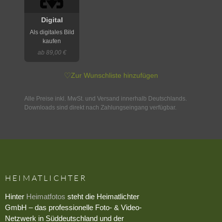
Digital
Als digitales Bild
kaufen
ab 89,00 €
♡
Zur Wunschliste hinzufügen
Alle Preise inkl. MwSt. und Versand innerhalb Deutschlands.
Downloads sind direkt nach Zahlungseingang verfügbar.
HEIMATLICHTER
Hinter
Heimatfotos
steht die Heimatlichter
GmbH – das professionelle Foto- & Video-
Netzwerk in Süddeutschland und der