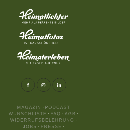
MAGAZIN
·
PODCAST
WUNSCHLISTE
·
FAQ
·
AGB
·
WIDERRUFSBELEHRUNG
·
JOBS
·
PRESSE
·