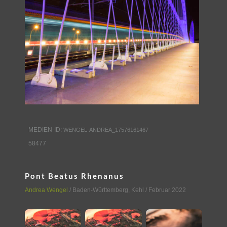
MEDIEN-ID:
WENGEL-ANDREA_17576161467
58477
Pont Beatus Rhenanus
Andrea Wengel
/
Baden-Württemberg
,
Kehl
/ Februar 2022