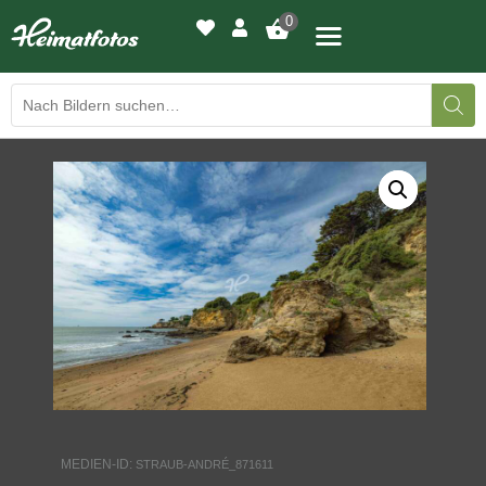
0
BILDERGALERIE
DRUCKQUALITÄTEN
LED-LEUCHTBILDER
WIR DRUCKEN IHR BILD
AUSSTELLUNGEN
HEIMATLICHTER
MEDIEN-ID:
STRAUB-ANDRÉ_871611
KONTAKT