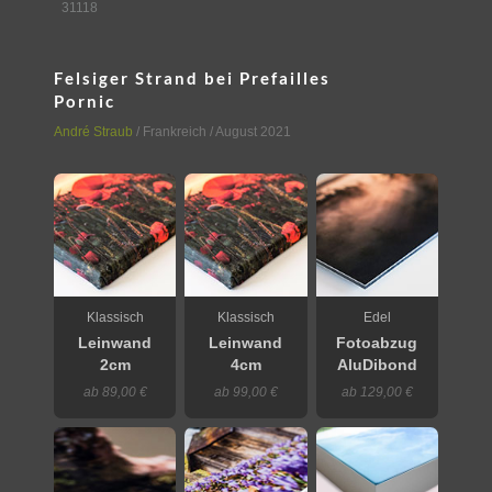
31118
Felsiger Strand bei Prefailles
Pornic
André Straub
/
Frankreich
/ August 2021
Klassisch
Klassisch
Edel
Leinwand
Leinwand
Fotoabzug
2cm
4cm
AluDibond
ab 89,00 €
ab 99,00 €
ab 129,00 €