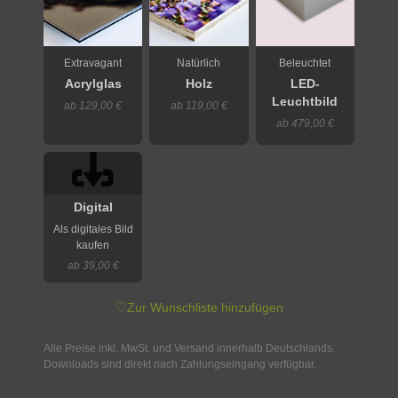
Extravagant
Natürlich
Beleuchtet
Acrylglas
Holz
LED-
Leuchtbild
ab 129,00 €
ab 119,00 €
ab 479,00 €
Digital
Als digitales Bild
kaufen
ab 39,00 €
♡
Zur Wunschliste hinzufügen
Alle Preise inkl. MwSt. und Versand innerhalb Deutschlands.
Downloads sind direkt nach Zahlungseingang verfügbar.