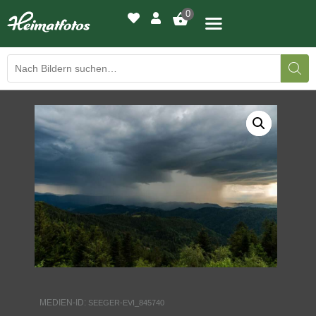
0
BILDERGALERIE
DRUCKQUALITÄTEN
LED-LEUCHTBILDER
WIR DRUCKEN IHR BILD
AUSSTELLUNGEN
HEIMATLICHTER
MEDIEN-ID:
SEEGER-EVI_845740
KONTAKT