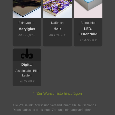
Extravagant
Natürlich
Beleuchtet
Acrylglas
Holz
LED-
Leuchtbild
ab 129,00 €
ab 119,00 €
ab 479,00 €
Digital
Als digitales Bild
kaufen
ab 89,00 €
♡
Zur Wunschliste hinzufügen
Alle Preise inkl. MwSt. und Versand innerhalb Deutschlands.
Downloads sind direkt nach Zahlungseingang verfügbar.