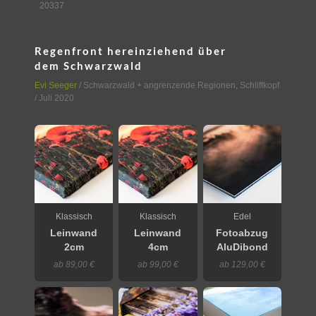
20337
Regenfront hereinziehend über
dem Schwarzwald
Evi Seeger
/
Schwarzwald + angrenzende Regionen
,
Schliffkopf
/ Juli 2020
Klassisch
Klassisch
Edel
Leinwand
Leinwand
Fotoabzug
2cm
4cm
AluDibond
ab 89,00 €
ab 99,00 €
ab 129,00 €