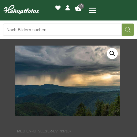
0
BILDERGALERIE
DRUCKQUALITÄTEN
LED-LEUCHTBILDER
WIR DRUCKEN IHR BILD
AUSSTELLUNGEN
HEIMATLICHTER
MEDIEN-ID:
SEEGER-EVI_937187
KONTAKT