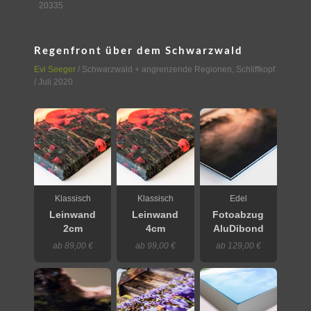
20335
Regenfront über dem Schwarzwald
Evi Seeger
/
Schwarzwald + angrenzende Regionen
,
Schliffkopf
/ Juli 2020
Klassisch
Klassisch
Edel
Leinwand
Leinwand
Fotoabzug
2cm
4cm
AluDibond
ab 89,00 €
ab 99,00 €
ab 129,00 €