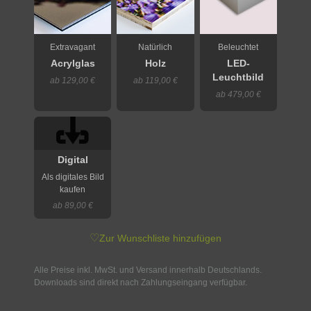
Extravagant
Natürlich
Beleuchtet
Acrylglas
Holz
LED-
Leuchtbild
ab 129,00 €
ab 119,00 €
ab 479,00 €
Digital
Als digitales Bild
kaufen
ab 89,00 €
♡
Zur Wunschliste hinzufügen
Alle Preise inkl. MwSt. und Versand innerhalb Deutschlands.
Downloads sind direkt nach Zahlungseingang verfügbar.