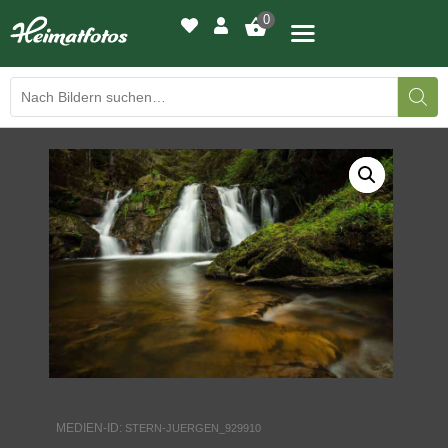
0
BILDERGALERIE
DRUCKQUALITÄTEN
LED-LEUCHTBILDER
WIR DRUCKEN IHR BILD
AUSSTELLUNGEN
HEIMATLICHTER
MEDIEN-ID:
STERN-JUERGEN_929910
KONTAKT