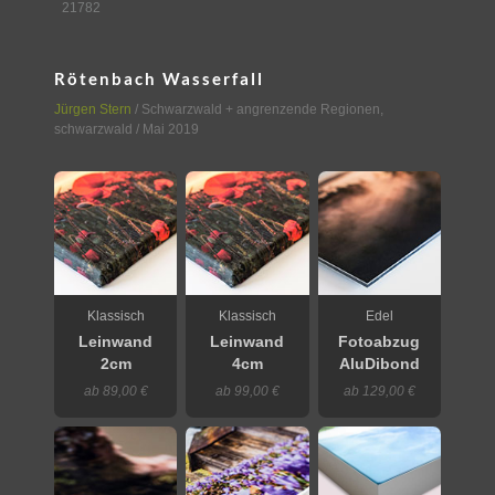
21782
Rötenbach Wasserfall
Jürgen Stern
/
Schwarzwald + angrenzende Regionen
,
schwarzwald
/ Mai 2019
Klassisch
Klassisch
Edel
Leinwand
Leinwand
Fotoabzug
2cm
4cm
AluDibond
ab 89,00 €
ab 99,00 €
ab 129,00 €