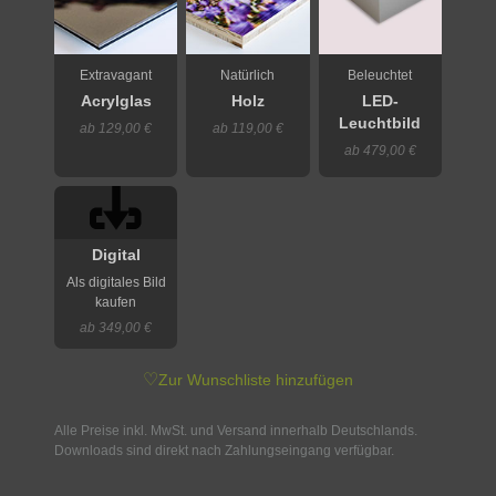
Extravagant
Natürlich
Beleuchtet
Acrylglas
Holz
LED-
Leuchtbild
ab 129,00 €
ab 119,00 €
ab 479,00 €
Digital
Als digitales Bild
kaufen
ab 349,00 €
♡
Zur Wunschliste hinzufügen
Alle Preise inkl. MwSt. und Versand innerhalb Deutschlands.
Downloads sind direkt nach Zahlungseingang verfügbar.