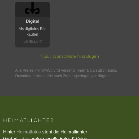
Digital
Als digitales Bild
kaufen
ab 39,00 €
♡
Zur Wunschliste hinzufügen
Alle Preise inkl. MwSt. und Versand innerhalb Deutschlands.
Downloads sind direkt nach Zahlungseingang verfügbar.
HEIMATLICHTER
Hinter
Heimatfotos
steht die Heimatlichter
GmbH – das professionelle Foto- & Video-