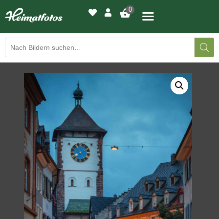
0
BILDERGALERIE
DRUCKQUALITÄTEN
LED-LEUCHTBILDER
WIR DRUCKEN IHR BILD
AUSSTELLUNGEN
HEIMATLICHTER
KONTAKT