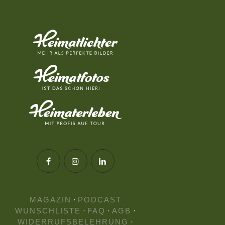
MAGAZIN
·
PODCAST
WUNSCHLISTE
·
FAQ
·
AGB
·
WIDERRUFSBELEHRUNG
·