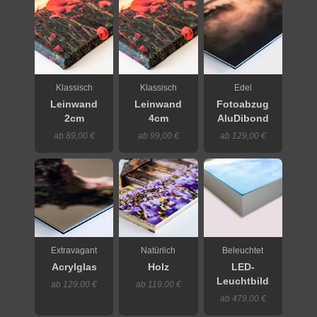
Klassisch
Klassisch
Edel
Leinwand
Leinwand
Fotoabzug
2cm
4cm
AluDibond
ab 89,00 €
ab 99,00 €
ab 129,00 €
Extravagant
Natürlich
Beleuchtet
Acrylglas
Holz
LED-
Leuchtbild
ab 129,00 €
ab 119,00 €
ab 479,00 €