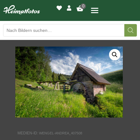
0
BILDERGALERIE
DRUCKQUALITÄTEN
LED-LEUCHTBILDER
WIR DRUCKEN IHR BILD
AUSSTELLUNGEN
HEIMATLICHTER
MEDIEN-ID:
WENGEL-ANDREA_407508
KONTAKT