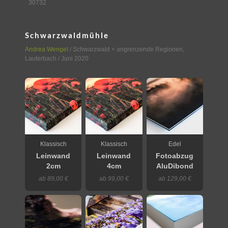
30732
Schwarzwaldmühle
Andrea Wengel
/
Schwarzwald + angrenzende Regionen
,
Lauterbach
/ Juni 2020
Klassisch
Klassisch
Edel
Leinwand
Leinwand
Fotoabzug
2cm
4cm
AluDibond
ab 89,00 €
ab 99,00 €
ab 129,00 €