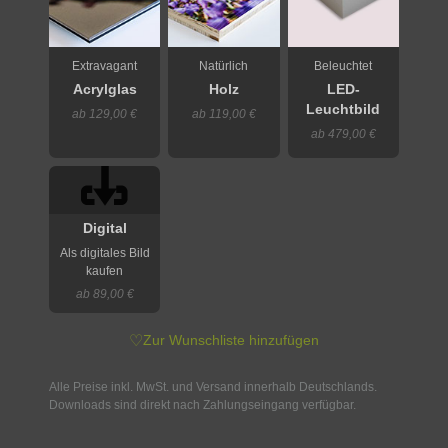
Extravagant
Natürlich
Beleuchtet
Acrylglas
Holz
LED-
Leuchtbild
ab 129,00 €
ab 119,00 €
ab 479,00 €
Digital
Als digitales Bild
kaufen
ab 89,00 €
♡
Zur Wunschliste hinzufügen
Alle Preise inkl. MwSt. und Versand innerhalb Deutschlands.
Downloads sind direkt nach Zahlungseingang verfügbar.