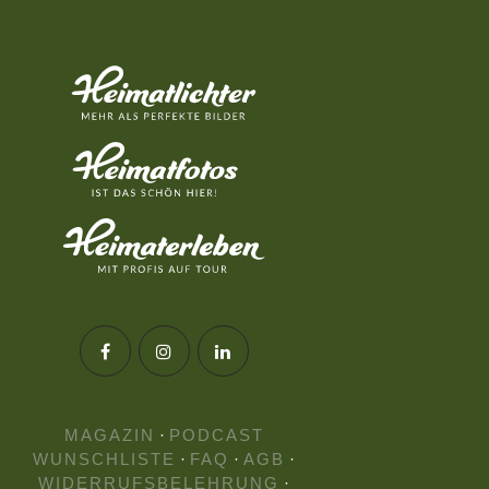
MAGAZIN
·
PODCAST
WUNSCHLISTE
·
FAQ
·
AGB
·
WIDERRUFSBELEHRUNG
·