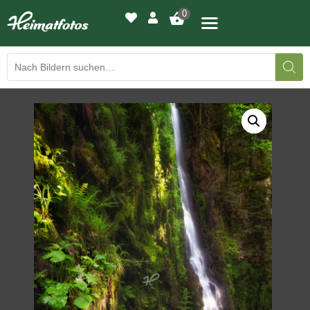
0
BILDERGALERIE
DRUCKQUALITÄTEN
LED-LEUCHTBILDER
WIR DRUCKEN IHR BILD
AUSSTELLUNGEN
HEIMATLICHTER
KONTAKT