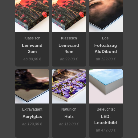
Klassisch
Klassisch
Edel
Leinwand
Leinwand
Fotoabzug
2cm
4cm
AluDibond
ab 89,00 €
ab 99,00 €
ab 129,00 €
Extravagant
Natürlich
Beleuchtet
Acrylglas
Holz
LED-
Leuchtbild
ab 129,00 €
ab 119,00 €
ab 479,00 €