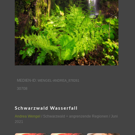
MEDIEN-ID:
WENGEL-ANDREA_878261
30708
Schwarzwald Wasserfall
Andrea Wengel
/
Schwarzwald + angrenzende Regionen
/ Juni
2021