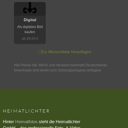
Digital
Als digitales Bild
kaufen
ab 89,00 €
♡
Zur Wunschliste hinzufügen
Alle Preise inkl. MwSt. und Versand innerhalb Deutschlands.
Downloads sind direkt nach Zahlungseingang verfügbar.
HEIMATLICHTER
Hinter
Heimatfotos
steht die Heimatlichter
GmbH – das professionelle Foto- & Video-