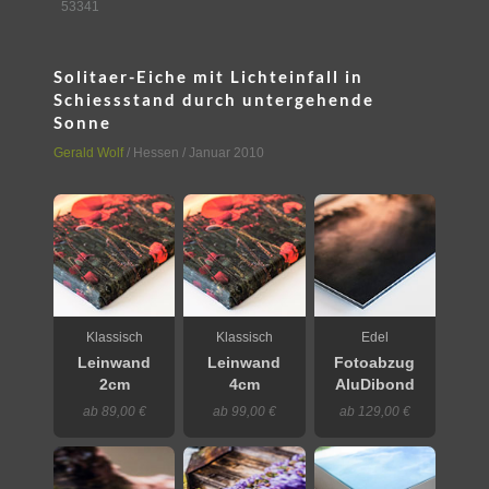
53341
Solitaer-Eiche mit Lichteinfall in
Schiessstand durch untergehende
Sonne
Gerald Wolf
/
Hessen
/ Januar 2010
Klassisch
Klassisch
Edel
Leinwand
Leinwand
Fotoabzug
2cm
4cm
AluDibond
ab 89,00 €
ab 99,00 €
ab 129,00 €