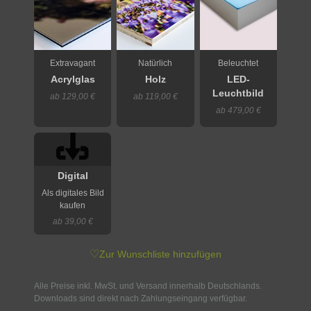
Extravagant
Natürlich
Beleuchtet
Acrylglas
Holz
LED-
Leuchtbild
ab 129,00 €
ab 119,00 €
ab 479,00 €
Digital
Als digitales Bild
kaufen
ab 39,00 €
♡
Zur Wunschliste hinzufügen
Alle Preise inkl. MwSt. und Versand innerhalb Deutschlands.
Downloads sind direkt nach Zahlungseingang verfügbar.