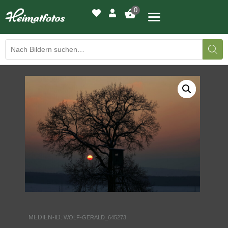
0
BILDERGALERIE
DRUCKQUALITÄTEN
LED-LEUCHTBILDER
WIR DRUCKEN IHR BILD
AUSSTELLUNGEN
HEIMATLICHTER
MEDIEN-ID:
WOLF-GERALD_645273
KONTAKT