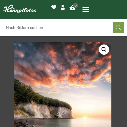
0
BILDERGALERIE
DRUCKQUALITÄTEN
LED-LEUCHTBILDER
WIR DRUCKEN IHR BILD
AUSSTELLUNGEN
HEIMATLICHTER
KONTAKT