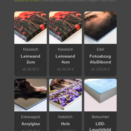
Benjamin Eckert
/
Mecklenburg-Vorpommern
,
Rügen
/ Juni 2021
Klassisch
Klassisch
Edel
Leinwand
Leinwand
Fotoabzug
2cm
4cm
AluDibond
ab 89,00 €
ab 99,00 €
ab 129,00 €
Extravagant
Natürlich
Beleuchtet
Acrylglas
Holz
LED-
Leuchtbild
ab 129,00 €
ab 119,00 €