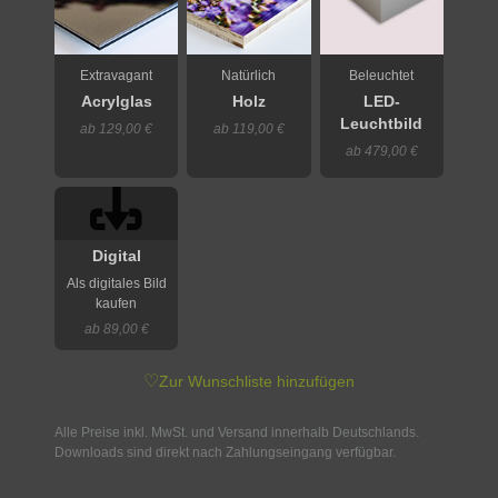
Extravagant
Natürlich
Beleuchtet
Acrylglas
Holz
LED-
Leuchtbild
ab 129,00 €
ab 119,00 €
ab 479,00 €
Digital
Als digitales Bild
kaufen
ab 89,00 €
♡
Zur Wunschliste hinzufügen
Alle Preise inkl. MwSt. und Versand innerhalb Deutschlands.
Downloads sind direkt nach Zahlungseingang verfügbar.