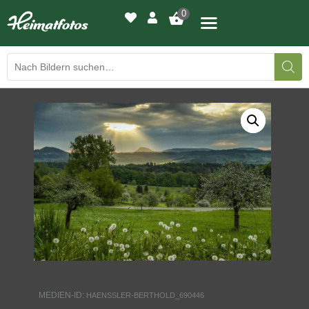
0
BILDERGALERIE
DRUCKQUALITÄTEN
LED-LEUCHTBILDER
WIR DRUCKEN IHR BILD
AUSSTELLUNGEN
HEIMATLICHTER
MEDIEN-ID:
HAENSSLER-BERTHOLD_690446
KONTAKT