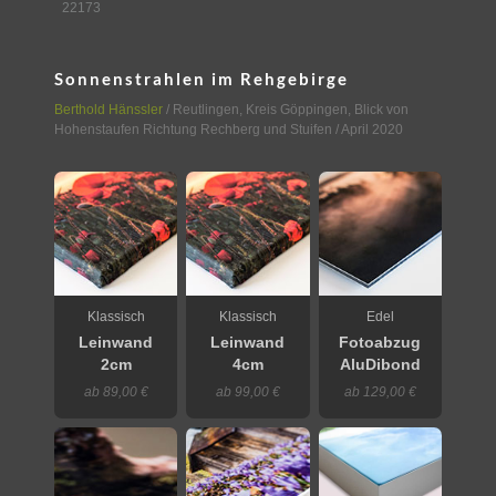
22173
Sonnenstrahlen im Rehgebirge
Berthold Hänssler
/
Reutlingen
,
Kreis Göppingen, Blick von
Hohenstaufen Richtung Rechberg und Stuifen
/ April 2020
Klassisch
Klassisch
Edel
Leinwand
Leinwand
Fotoabzug
2cm
4cm
AluDibond
ab 89,00 €
ab 99,00 €
ab 129,00 €