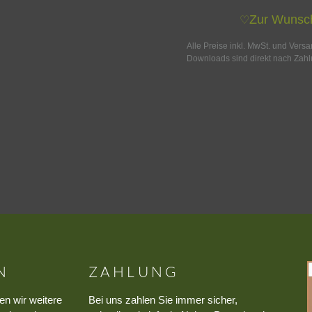
Zur Wunsch
♡
Alle Preise inkl. MwSt. und Vers
Downloads sind direkt nach Zahl
N
ZAHLUNG
en wir weitere
Bei uns zahlen Sie immer sicher,