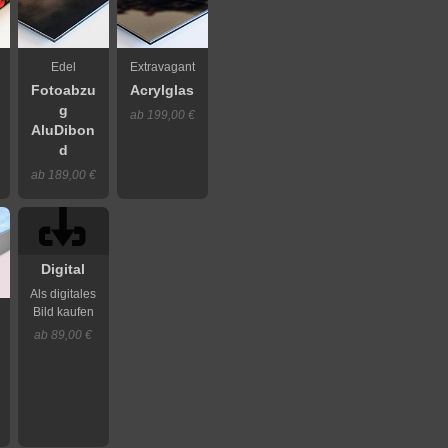
Edel
Extravagant
Fotoabzu
Acrylglas
g
ab 199,00 €
AluDibon
d
ab 189,00 €
Digital
Als digitales
Bild kaufen
ab 89,00 €