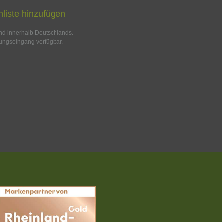
liste hinzufügen
and innerhalb Deutschlands.
ungseingang verfügbar.