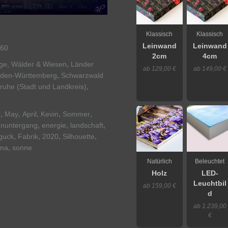
Klassisch
Klassisch
Leinwand
Leinwand
60
2cm
4cm
,
rge, Wälder & Wiesen
Länder
ab 129,00 €
ab 149,00 €
,
den-Württemberg
Schwarzwald
,
sruhe (Stadt und Landkreis)
,
,
,
,
,
r
May
April
Kevin
Sommer
,
,
,
nuntergang
energie
landschaft
,
,
,
,
guck
Fabrik
2020
Silhouette
,
ma
sonne
Natürlich
Beleuchtet
Holz
LED-
Leuchtbil
ab 159,00 €
d
ab 1.239,00
€