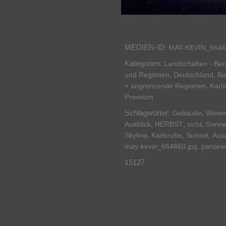
MEDIEN-ID:
MAY-KEVIN_6646
Kategorien:
Landschaften - Be
,
,
und Regionen
Deutschland
Ba
,
+ angrenzende Regionen
Karl
Premium
Schlagwörter:
,
Gebäude
Winte
,
,
,
Ausblick
HERBST
sicht
Sonne
,
,
,
Skyline
Karlsruhe
Sunset
Aus
,
may-kevin_664660.jpg
panora
15127