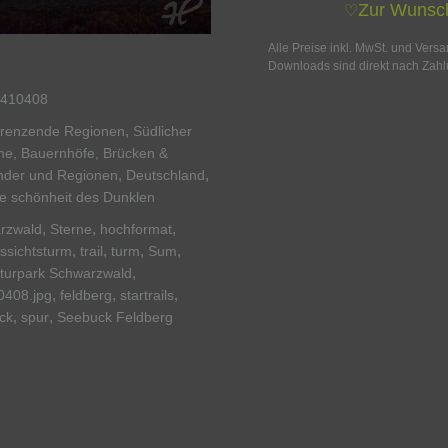
Zur Wunsch
♡
Alle Preise inkl. MwSt. und Vers
Downloads sind direkt nach Zahl
410408
,
grenzende Regionen
Südlicher
rme, Bauernhöfe, Brücken &
,
,
nder und Regionen
Deutschland
ie schönheit des Dunklen
,
,
,
rzwald
Sterne
hochformat
,
,
,
,
ssichtsturm
trail
turm
Sum
,
turpark Schwarzwald
,
,
,
0408.jpg
feldberg
startrails
,
,
ck
spur
Seebuck Feldberg