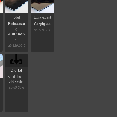
Edel
Extravagant
Fotoabzu
Acrylglas
g
ab 129,00 €
AluDibon
d
ab 129,00 €
Digital
Als digitales
Bild kaufen
ab 89,00 €