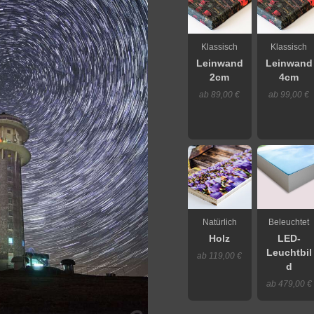
Klassisch
Klassisch
Leinwand
Leinwand
2cm
4cm
ab 89,00 €
ab 99,00 €
Natürlich
Beleuchtet
Holz
LED-
Leuchtbil
ab 119,00 €
d
ab 479,00 €