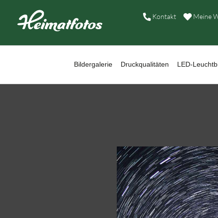
B
Kontakt
Meine W
D
L
Bildergalerie
Druckqualitäten
LED-Leuchtbi
W
B
A
H
K