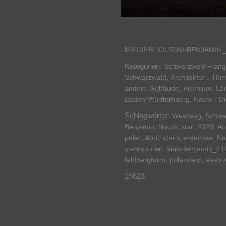
MEDIEN-ID:
SUM-BENJAMIN_
Kategorien:
Schwarzwald + an
,
Schwarzwald
Architektur - Tü
,
,
andere Gebäude
Premium
Lä
,
Baden-Württemberg
Nacht - D
Schlagwörter:
,
Westweg
Schwa
,
,
,
,
Benjamin
Nacht
star
2020
Au
,
,
,
,
polar
April
stern
erdachse
Na
,
sternspuren
sum-benjamin_41
,
,
feldbergturm
polarstern
seebu
19623