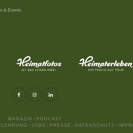
n & Events
MAGAZIN
·
PODCAST
ELEHRUNG
·
JOBS
·
PRESSE
·
DATENSCHUTZ
·
IMPR