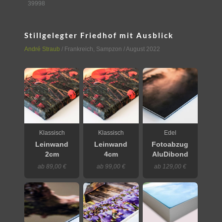
39998
Stillgelegter Friedhof mit Ausblick
André Straub
/
Frankreich
,
Sampzon
/ August 2022
Klassisch
Klassisch
Edel
Leinwand
Leinwand
Fotoabzug
2cm
4cm
AluDibond
ab 89,00 €
ab 99,00 €
ab 129,00 €