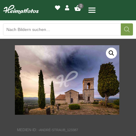
0
BILDERGALERIE
DRUCKQUALITÄTEN
LED-LEUCHTBILDER
WIR DRUCKEN IHR BILD
AUSSTELLUNGEN
HEIMATLICHTER
MEDIEN-ID:
-ANDRÉ-STRAUB_123387
KONTAKT