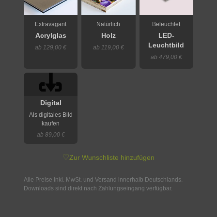
Extravagant
Natürlich
Beleuchtet
Acrylglas
Holz
LED-
Leuchtbild
ab 129,00 €
ab 119,00 €
ab 479,00 €
Digital
Als digitales Bild
kaufen
ab 89,00 €
♡
Zur Wunschliste hinzufügen
Alle Preise inkl. MwSt. und Versand innerhalb Deutschlands.
Downloads sind direkt nach Zahlungseingang verfügbar.