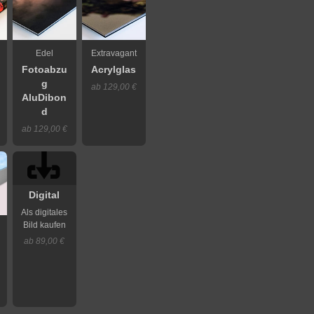
Edel
Extravagant
Fotoabzu
Acrylglas
g
ab 129,00 €
AluDibon
d
ab 129,00 €
Digital
Als digitales
Bild kaufen
ab 89,00 €