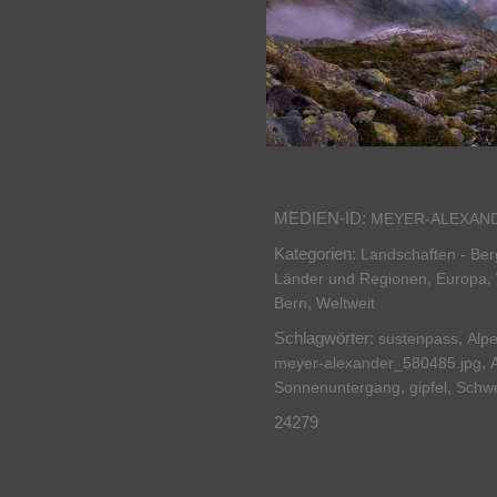
MEDIEN-ID:
MEYER-ALEXAN
Kategorien:
Landschaften - Be
,
,
Länder und Regionen
Europa
,
Bern
Weltweit
Schlagwörter:
,
sustenpass
Alp
,
meyer-alexander_580485.jpg
,
,
Sonnenuntergang
gipfel
Schw
24279