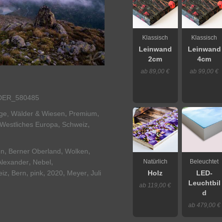
Klassisch
Klassisch
Leinwand
Leinwand
2cm
4cm
ab 89,00 €
ab 99,00 €
DER_580485
,
,
rge, Wälder & Wiesen
Premium
,
,
Westliches Europa
Schweiz
,
,
,
en
Berner Oberland
Wolken
,
,
Natürlich
Beleuchtet
Alexander
Nebel
,
,
,
,
,
eiz
Bern
pink
2020
Meyer
Juli
Holz
LED-
Leuchtbil
ab 119,00 €
d
ab 479,00 €