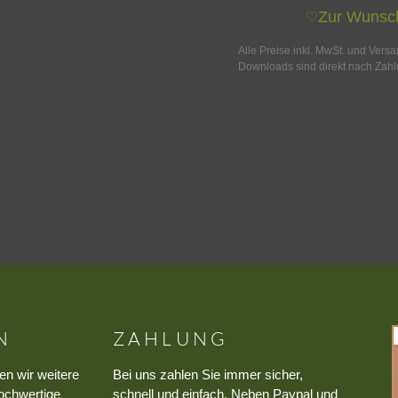
Zur Wunsch
♡
Alle Preise inkl. MwSt. und Vers
Downloads sind direkt nach Zahl
N
ZAHLUNG
en wir weitere
Bei uns zahlen Sie immer sicher,
ochwertige
schnell und einfach. Neben Paypal und