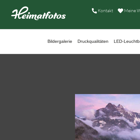
B
Kontakt
Meine W
D
L
Bildergalerie
Druckqualitäten
LED-Leuchtbi
W
B
A
H
K