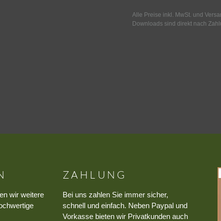
Alle Preise inkl. MwSt. und Vers
Downloads sind direkt nach Zahl
N
ZAHLUNG
en wir weitere
Bei uns zahlen Sie immer sicher,
ochwertige
schnell und einfach. Neben Paypal und
Vorkasse bieten wir Privatkunden auch