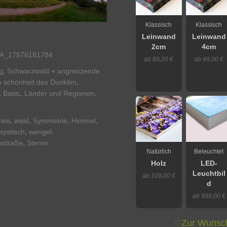
Klassisch
Klassisch
Leinwand
Leinwand
2cm
4cm
_17576181784
ab 89,00 €
ab 99,00 €
,
g
Schwarzwald + angrenzende
,
e schönheit des Dunklen
,
,
,
Basic
Länder und Regionen
,
,
,
,
eis
wald
Symmetrie
Himmel
,
mystisch
wengel-
,
hstraße
Sterne
Natürlich
Beleuchtet
Holz
LED-
Leuchtbil
ab 109,00 €
d
ab 989,00 €
Zur Wunsch
♡