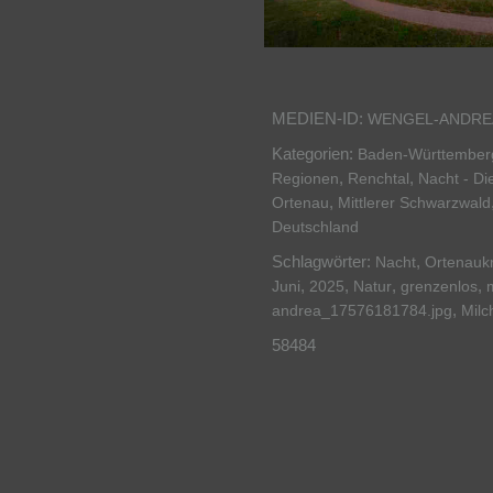
MEDIEN-ID:
WENGEL-ANDREA
Kategorien:
Baden-Württember
,
,
Regionen
Renchtal
Nacht - Di
,
Ortenau
Mittlerer Schwarzwald
Deutschland
Schlagwörter:
,
Nacht
Ortenaukr
,
,
,
,
Juni
2025
Natur
grenzenlos
,
andrea_17576181784.jpg
Milc
58484