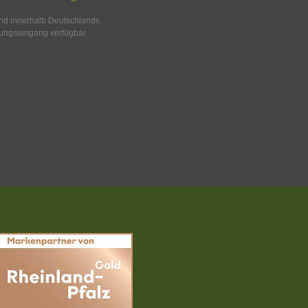
and innerhalb Deutschlands.
ungseingang verfügbar.