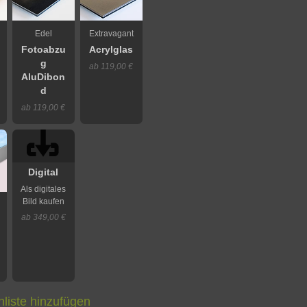
Edel
Extravagant
Fotoabzu
Acrylglas
g
ab 119,00 €
AluDibon
d
ab 119,00 €
Digital
Als digitales
Bild kaufen
ab 349,00 €
liste hinzufügen