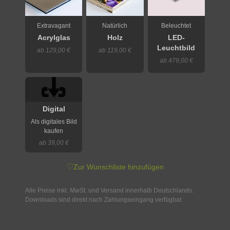
Extravagant
Natürlich
Beleuchtet
Acrylglas
Holz
LED-
Leuchtbild
ab 129,00 €
ab 119,00 €
ab 479,00 €
Digital
Als digitales Bild
kaufen
ab 39,00 €
♡
Zur Wunschliste hinzufügen
Alle Preise inkl. MwSt. und Versand innerhalb Deutschlands.
Downloads sind direkt nach Zahlungseingang verfügbar.