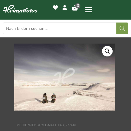
0
BILDERGALERIE
DRUCKQUALITÄTEN
LED-LEUCHTBILDER
WIR DRUCKEN IHR BILD
AUSSTELLUNGEN
HEIMATLICHTER
MEDIEN-ID:
STOLL-MATTHIAS_777416
KONTAKT