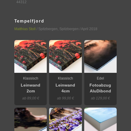
44312
Tempelfjord
Matthias Stoll
/
Spitzbergen
,
Spitzbergen
/ April 2018
Klassisch
Klassisch
Edel
Leinwand
Leinwand
Fotoabzug
2cm
4cm
AluDibond
ab 89,00 €
ab 99,00 €
ab 129,00 €