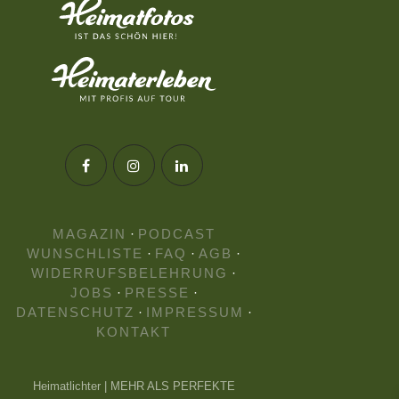
MAGAZIN
·
PODCAST
WUNSCHLISTE
·
FAQ
·
AGB
·
WIDERRUFSBELEHRUNG
·
JOBS
·
PRESSE
·
DATENSCHUTZ
·
IMPRESSUM
·
KONTAKT
Heimatlichter | MEHR ALS PERFEKTE