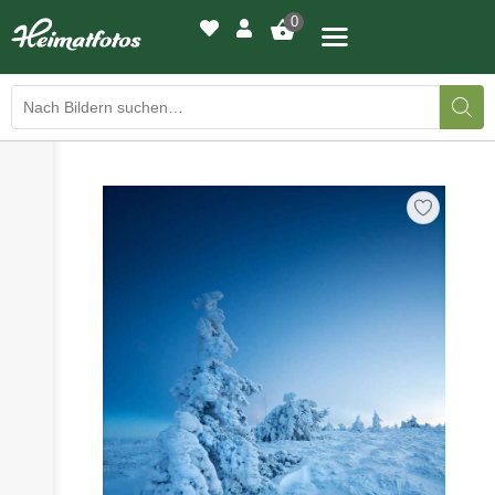
0
›
›
BILDERGALERIE
DRUCKQUALITÄTEN
›
LED-LEUCHTBILDER
›
WIR DRUCKEN IHR BILD
›
AUSSTELLUNGEN
›
HEIMATLICHTER
KONTAKT
›