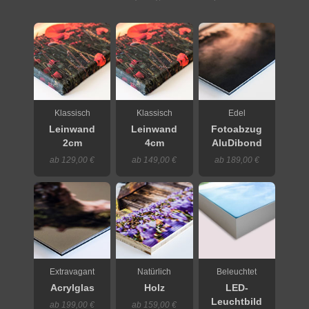
Klassisch
Klassisch
Edel
Leinwand
Leinwand
Fotoabzug
2cm
4cm
AluDibond
ab 129,00 €
ab 149,00 €
ab 189,00 €
Extravagant
Natürlich
Beleuchtet
Acrylglas
Holz
LED-
Leuchtbild
ab 199,00 €
ab 159,00 €