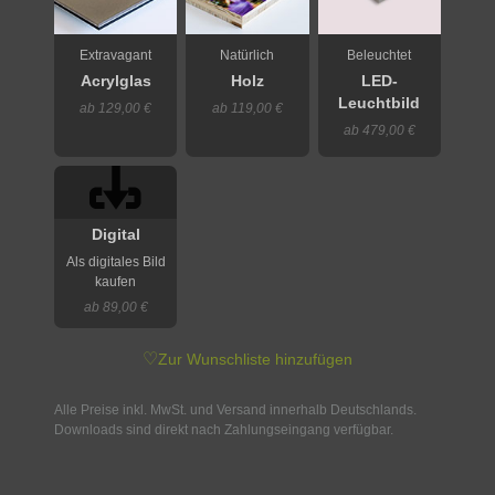
Extravagant
Natürlich
Beleuchtet
Acrylglas
Holz
LED-
Leuchtbild
ab 129,00 €
ab 119,00 €
ab 479,00 €
Digital
Als digitales Bild
kaufen
ab 89,00 €
♡
Zur Wunschliste hinzufügen
Alle Preise inkl. MwSt. und Versand innerhalb Deutschlands.
Downloads sind direkt nach Zahlungseingang verfügbar.