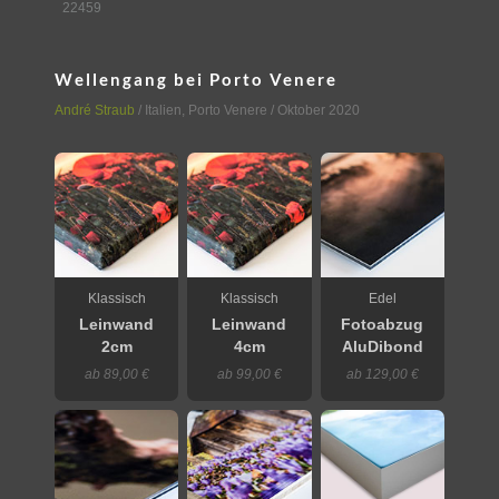
22459
Wellengang bei Porto Venere
André Straub
/
Italien
,
Porto Venere
/ Oktober 2020
Klassisch
Klassisch
Edel
Leinwand
Leinwand
Fotoabzug
2cm
4cm
AluDibond
ab 89,00 €
ab 99,00 €
ab 129,00 €