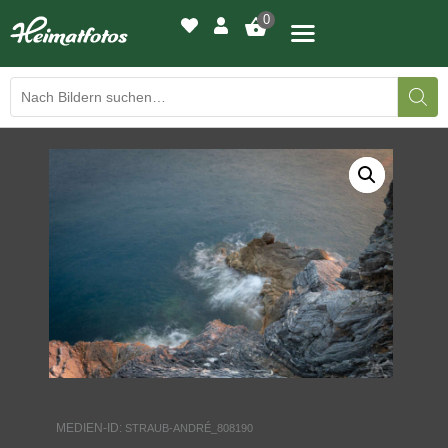
0
BILDERGALERIE
DRUCKQUALITÄTEN
LED-LEUCHTBILDER
WIR DRUCKEN IHR BILD
AUSSTELLUNGEN
HEIMATLICHTER
MEDIEN-ID:
STRAUB-ANDRÉ_808190
KONTAKT