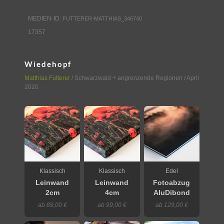
MEDIEN-ID:
FUTTERER-MATTHIAS_346740
17357
Wiedehopf
Matthias Futterer
/
Schwarzwald + angrenzende Regionen
/ April
2020
Klassisch
Klassisch
Edel
Leinwand
Leinwand
Fotoabzug
2cm
4cm
AluDibond
ab 89,00 €
ab 99,00 €
ab 129,00 €