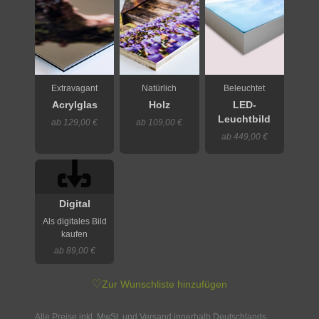
Extravagant
Natürlich
Beleuchtet
Acrylglas
Holz
LED-
Leuchtbild
ab 129,00 €
ab 109,00 €
ab 449,00 €
Digital
Als digitales Bild
kaufen
ab 89,00 €
♡
Zur Wunschliste hinzufügen
Alle Preise inkl. MwSt. und Versand innerhalb Deutschlands.