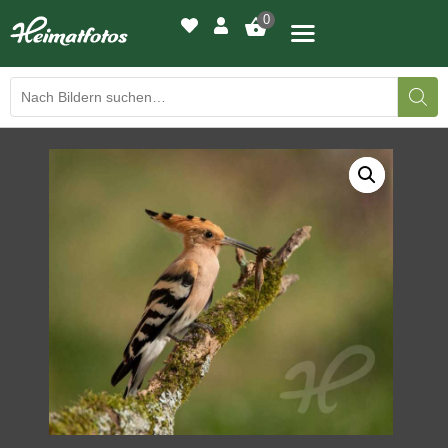
0
BILDERGALERIE
DRUCKQUALITÄTEN
LED-LEUCHTBILDER
WIR DRUCKEN IHR BILD
AUSSTELLUNGEN
HEIMATLICHTER
KONTAKT