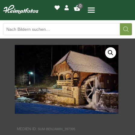
0
BILDERGALERIE
DRUCKQUALITÄTEN
LED-LEUCHTBILDER
WIR DRUCKEN IHR BILD
AUSSTELLUNGEN
HEIMATLICHTER
MEDIEN-ID:
SUM-BENJAMIN_397395
KONTAKT