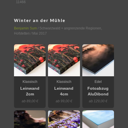
11466
Winter an der Mühle
Benjamin Sum
/
Schwarzwald + angrenzende Regionen
,
Hofstetten
/ Mai 2017
Klassisch
Klassisch
Edel
Leinwand
Leinwand
Fotoabzug
2cm
4cm
AluDibond
ab 89,00 €
ab 99,00 €
ab 129,00 €