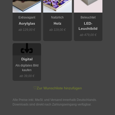
Extravagant
Natürlich
Beleuchtet
Acrylglas
Holz
LED-
Leuchtbild
ab 129,00 €
ab 119,00 €
ab 479,00 €
Digital
Als digitales Bild
kaufen
ab 39,00 €
♡
Zur Wunschliste hinzufügen
Alle Preise inkl. MwSt. und Versand innerhalb Deutschlands.
Downloads sind direkt nach Zahlungseingang verfügbar.