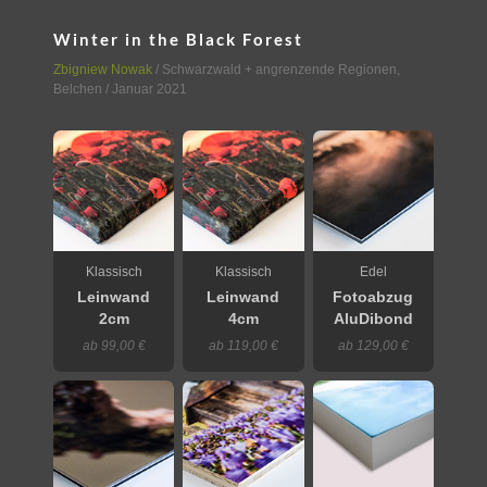
Winter in the Black Forest
Zbigniew Nowak
/
Schwarzwald + angrenzende Regionen
,
Belchen
/ Januar 2021
Klassisch
Klassisch
Edel
Leinwand
Leinwand
Fotoabzug
2cm
4cm
AluDibond
ab 99,00 €
ab 119,00 €
ab 129,00 €