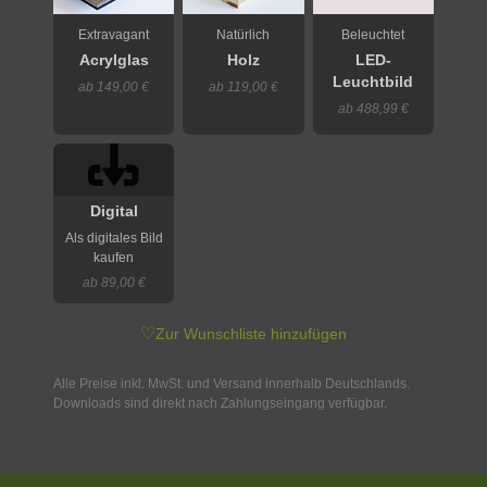
Extravagant
Natürlich
Beleuchtet
Acrylglas
Holz
LED-
Leuchtbild
ab 149,00 €
ab 119,00 €
ab 488,99 €
Digital
Als digitales Bild
kaufen
ab 89,00 €
♡
Zur Wunschliste hinzufügen
Alle Preise inkl. MwSt. und Versand innerhalb Deutschlands.
Downloads sind direkt nach Zahlungseingang verfügbar.