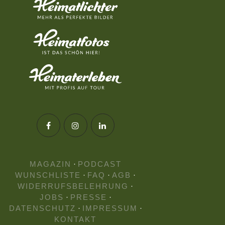
MAGAZIN
·
PODCAST
WUNSCHLISTE
·
FAQ
·
AGB
·
WIDERRUFSBELEHRUNG
·
JOBS
·
PRESSE
·
DATENSCHUTZ
·
IMPRESSUM
·
KONTAKT