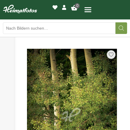
0
›
›
BILDERGALERIE
DRUCKQUALITÄTEN
›
LED-LEUCHTBILDER
›
WIR DRUCKEN IHR BILD
›
AUSSTELLUNGEN
›
HEIMATLICHTER
KONTAKT
›