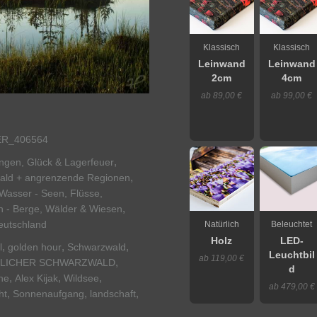
Klassisch
Klassisch
Leinwand
Leinwand
2cm
4cm
ab 89,00 €
ab 99,00 €
ER_406564
,
ngen, Glück & Lagerfeuer
,
ald + angrenzende Regionen
Wasser - Seen, Flüsse,
,
n - Berge, Wälder & Wiesen
eutschland
Natürlich
Beleuchtet
Holz
LED-
,
,
,
l
golden hour
Schwarzwald
Leuchtbil
ab 119,00 €
,
LICHER SCHWARZWALD
d
,
,
,
ne
Alex Kijak
Wildsee
ab 479,00 €
,
,
,
ht
Sonnenaufgang
landschaft