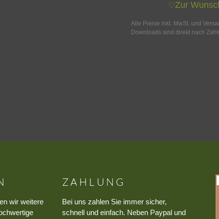
Zur Wunsch
♡
Alle Preise inkl. MwSt. und Vers
Downloads sind direkt nach Zahl
N
ZAHLUNG
en wir weitere
Bei uns zahlen Sie immer sicher,
ochwertige
schnell und einfach. Neben Paypal und