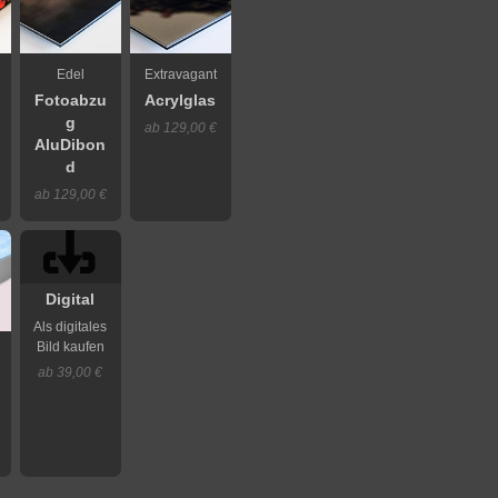
Edel
Extravagant
Fotoabzu
Acrylglas
g
ab 129,00 €
AluDibon
d
ab 129,00 €
Digital
Als digitales
Bild kaufen
ab 39,00 €