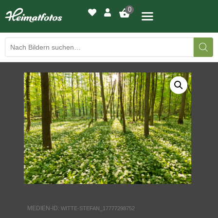
0
BILDERGALERIE
DRUCKQUALITÄTEN
LED-LEUCHTBILDER
WIR DRUCKEN IHR BILD
AUSSTELLUNGEN
HEIMATLICHTER
MEDIEN-ID:
WITTE-STEFAN_17777298752
KONTAKT