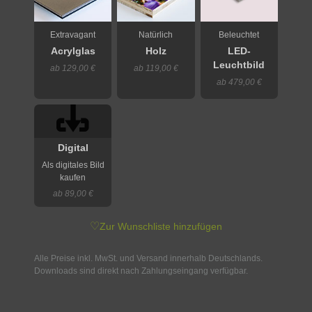
Extravagant
Natürlich
Beleuchtet
Acrylglas
Holz
LED-
Leuchtbild
ab 129,00 €
ab 119,00 €
ab 479,00 €
Digital
Als digitales Bild
kaufen
ab 89,00 €
♡
Zur Wunschliste hinzufügen
Alle Preise inkl. MwSt. und Versand innerhalb Deutschlands.
Downloads sind direkt nach Zahlungseingang verfügbar.