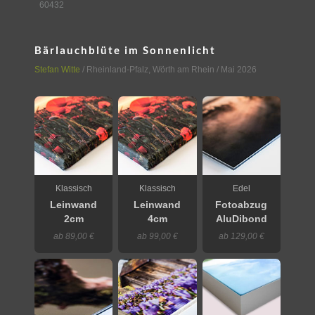
60432
Bärlauchblüte im Sonnenlicht
Stefan Witte
/
Rheinland-Pfalz
,
Wörth am Rhein
/ Mai 2026
Klassisch
Klassisch
Edel
Leinwand
Leinwand
Fotoabzug
2cm
4cm
AluDibond
ab 89,00 €
ab 99,00 €
ab 129,00 €