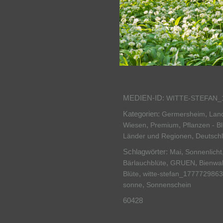
MEDIEN-ID:
WITTE-STEFAN_
Kategorien:
,
Germersheim
Land
,
,
Wiesen
Premium
Pflanzen - B
,
Länder und Regionen
Deutsch
Schlagwörter:
,
Mai
Sonnenlicht
,
,
Bärlauchblüte
GRUEN
Bienwa
,
Blüte
witte-stefan_1777729863
,
sonne
Sonnenschein
60428