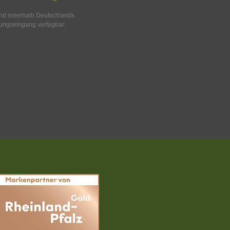
and innerhalb Deutschlands.
ungseingang verfügbar.