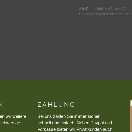
Alle Preise inkl. MwSt. und Vers
Downloads sind direkt nach Zahl
N
ZAHLUNG
en wir weitere
Bei uns zahlen Sie immer sicher,
ochwertige
schnell und einfach. Neben Paypal und
Vorkasse bieten wir Privatkunden auch