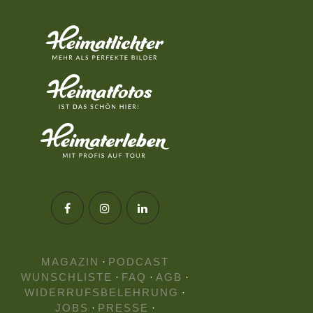
MAGAZIN
·
PODCAST
WUNSCHLISTE
·
FAQ
·
AGB
·
WIDERRUFSBELEHRUNG
·
JOBS
·
PRESSE
·