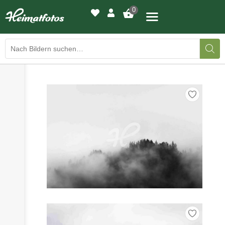
0
›
›
BILDERGALERIE
DRUCKQUALITÄTEN
›
LED-LEUCHTBILDER
›
WIR DRUCKEN IHR BILD
›
AUSSTELLUNGEN
›
HEIMATLICHTER
KONTAKT
›