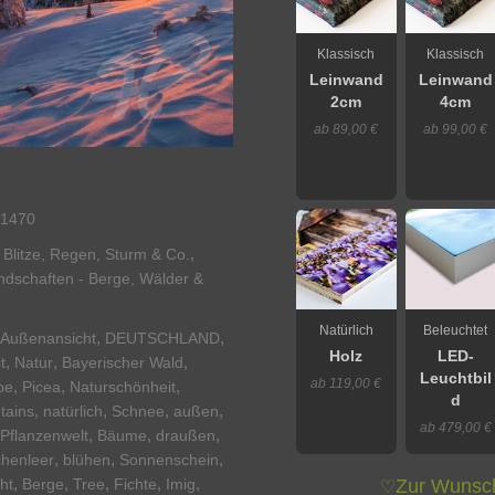
Klassisch
Klassisch
Leinwand
Leinwand
2cm
4cm
ab 89,00 €
ab 99,00 €
1470
,
 Blitze, Regen, Sturm & Co.
ndschaften - Berge, Wälder &
Natürlich
Beleuchtet
,
,
Außenansicht
DEUTSCHLAND
Holz
LED-
,
,
,
t
Natur
Bayerischer Wald
Leuchtbil
ab 119,00 €
,
,
,
pe
Picea
Naturschönheit
d
,
,
,
,
tains
natürlich
Schnee
außen
ab 479,00 €
,
,
,
Pflanzenwelt
Bäume
draußen
,
,
,
henleer
blühen
Sonnenschein
,
,
,
,
,
ht
Berge
Tree
Fichte
Imig
Zur Wunsch
♡