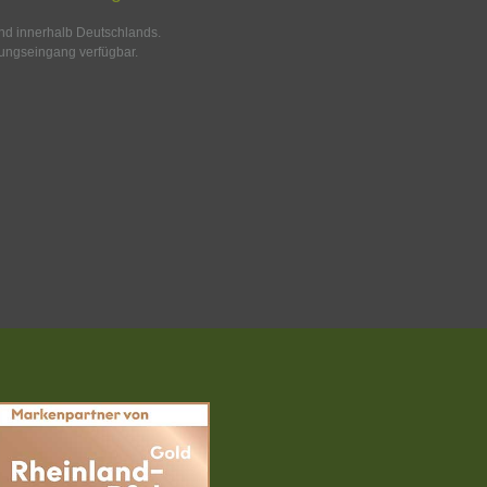
and innerhalb Deutschlands.
ungseingang verfügbar.