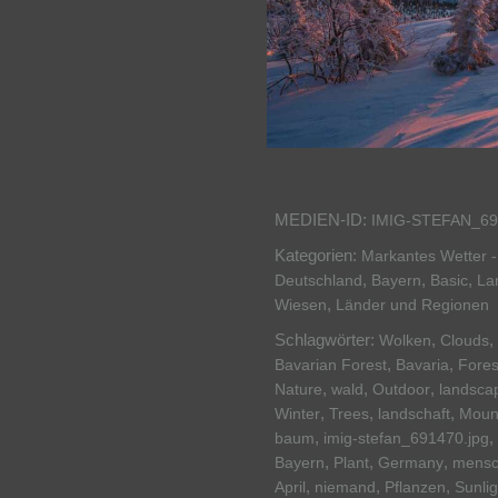
MEDIEN-ID:
IMIG-STEFAN_69
Kategorien:
Markantes Wetter -
,
,
,
Deutschland
Bayern
Basic
La
,
Wiesen
Länder und Regionen
Schlagwörter:
,
,
Wolken
Clouds
,
,
Bavarian Forest
Bavaria
Fores
,
,
,
Nature
wald
Outdoor
landsca
,
,
,
Winter
Trees
landschaft
Moun
,
,
baum
imig-stefan_691470.jpg
,
,
,
Bayern
Plant
Germany
mensc
,
,
,
April
niemand
Pflanzen
Sunlig