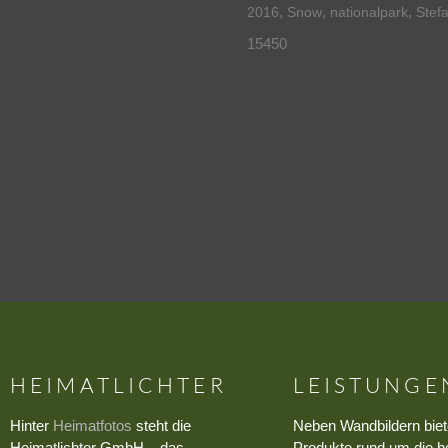
,
,
,
2016
Snow
nationalpark
Stef
15450
HEIMATLICHTER
LEISTUNGE
Hinter
Heimatfotos
steht die
Neben Wandbildern biet
Heimatlichter GmbH – das
Produkte rund um die h