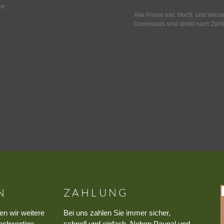
an
Alle Preise inkl. MwSt. und Vers
Downloads sind direkt nach Zahl
N
ZAHLUNG
en wir weitere
Bei uns zahlen Sie immer sicher,
ochwertige
schnell und einfach. Neben Paypal und