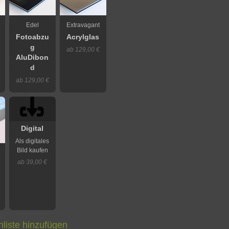
Edel
Extravagant
Fotoabzu
Acrylglas
g
ab 129,00 €
AluDibon
d
ab 129,00 €
Digital
Als digitales
Bild kaufen
ab 39,00 €
liste hinzufügen