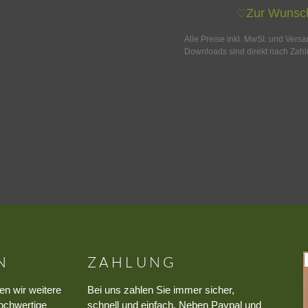
Zur Wunsch
♡
Alle Preise inkl. MwSt. und Vers
Downloads sind direkt nach Zahl
N
ZAHLUNG
en wir weitere
Bei uns zahlen Sie immer sicher,
ochwertige
schnell und einfach. Neben Paypal und