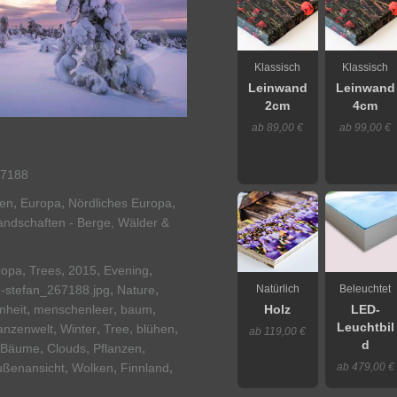
Klassisch
Klassisch
Leinwand
Leinwand
2cm
4cm
ab 89,00 €
ab 99,00 €
7188
,
,
,
nen
Europa
Nördliches Europa
andschaften - Berge, Wälder &
,
,
,
,
ropa
Trees
2015
Evening
,
,
Natürlich
Beleuchtet
g-stefan_267188.jpg
Nature
,
,
,
nheit
menschenleer
baum
Holz
LED-
Leuchtbil
,
,
,
,
anzenwelt
Winter
Tree
blühen
ab 119,00 €
d
,
,
,
Bäume
Clouds
Pflanzen
,
,
,
ab 479,00 €
ußenansicht
Wolken
Finnland