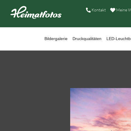
B
Kontakt
Meine W
D
L
Bildergalerie
Druckqualitäten
LED-Leuchtbi
W
B
A
H
K