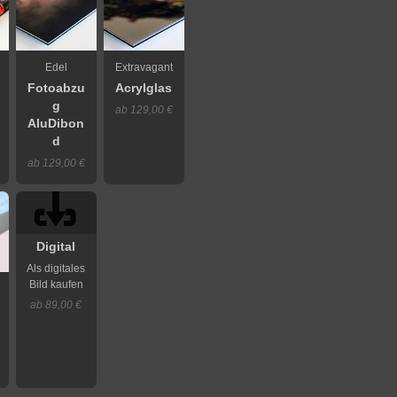
Edel
Extravagant
Fotoabzu
Acrylglas
g
ab 129,00 €
AluDibon
d
ab 129,00 €
Digital
Als digitales
Bild kaufen
ab 89,00 €