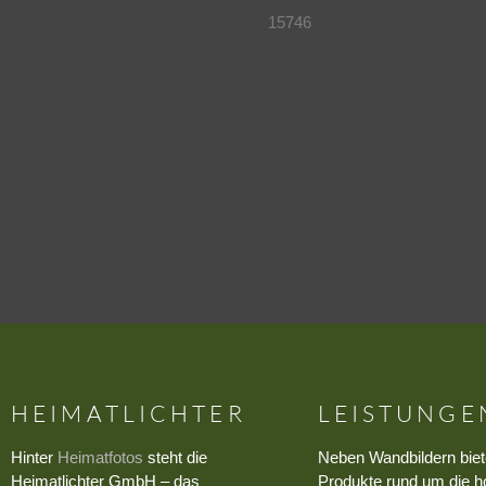
15746
HEIMATLICHTER
LEISTUNGE
Hinter
Heimatfotos
steht die
Neben Wandbildern biet
Heimatlichter GmbH – das
Produkte rund um die h