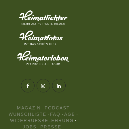
MAGAZIN
·
PODCAST
WUNSCHLISTE
·
FAQ
·
AGB
·
WIDERRUFSBELEHRUNG
·
JOBS
·
PRESSE
·