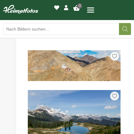
0
›
›
BILDERGALERIE
DRUCKQUALITÄTEN
›
LED-LEUCHTBILDER
›
WIR DRUCKEN IHR BILD
›
AUSSTELLUNGEN
›
HEIMATLICHTER
KONTAKT
›