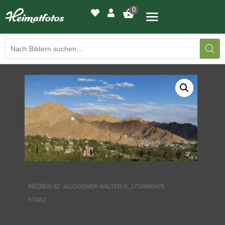
0
BILDERGALERIE
DRUCKQUALITÄTEN
LED-LEUCHTBILDER
WIR DRUCKEN IHR BILD
AUSSTELLUNGEN
MEDIEN-ID:
ALLGOEWER-WALTER-G_17538693478
HEIMATLICHTER
57482
KONTAKT