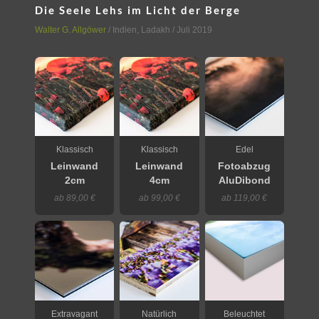
Die Seele Lehs im Licht der Berge
Walter G. Allgöwer
/
Indien
,
Ladakh
/ Juli 2019
Klassisch
Klassisch
Edel
Leinwand
Leinwand
Fotoabzug
2cm
4cm
AluDibond
ab 89,00 €
ab 99,00 €
ab 119,00 €
Extravagant
Natürlich
Beleuchtet