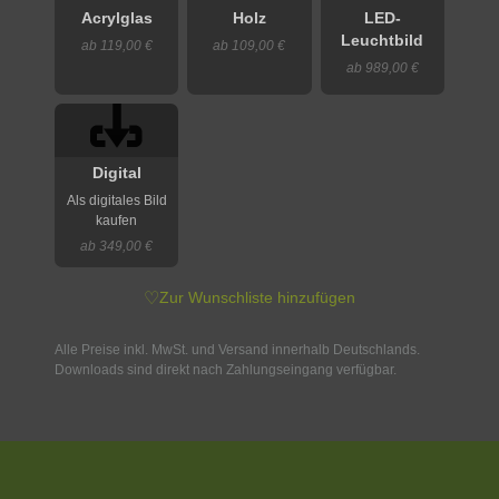
Acrylglas
Holz
LED-
Leuchtbild
ab 119,00 €
ab 109,00 €
ab 989,00 €
Digital
Als digitales Bild
kaufen
ab 349,00 €
♡
Zur Wunschliste hinzufügen
Alle Preise inkl. MwSt. und Versand innerhalb Deutschlands.
Downloads sind direkt nach Zahlungseingang verfügbar.