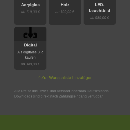
Acrylglas
Holz
LED-
Leuchtbild
ab 119,00 €
ab 109,00 €
ab 989,00 €
Digital
Als digitales Bild
kaufen
ab 349,00 €
♡
Zur Wunschliste hinzufügen
Alle Preise inkl. MwSt. und Versand innerhalb Deutschlands.
Downloads sind direkt nach Zahlungseingang verfügbar.