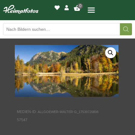
0
BILDERGALERIE
DRUCKQUALITÄTEN
LED-LEUCHTBILDER
WIR DRUCKEN IHR BILD
AUSSTELLUNGEN
MEDIEN-ID:
ALLGOEWER-WALTER-G_17539720806
HEIMATLICHTER
57547
KONTAKT