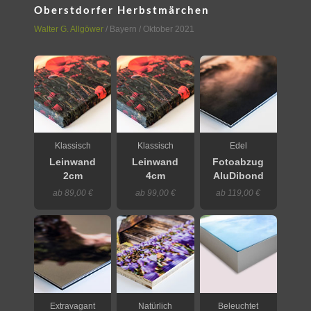
Oberstdorfer Herbstmärchen
Walter G. Allgöwer
/
Bayern
/ Oktober 2021
Klassisch
Klassisch
Edel
Leinwand
Leinwand
Fotoabzug
2cm
4cm
AluDibond
ab 89,00 €
ab 99,00 €
ab 119,00 €
Extravagant
Natürlich
Beleuchtet