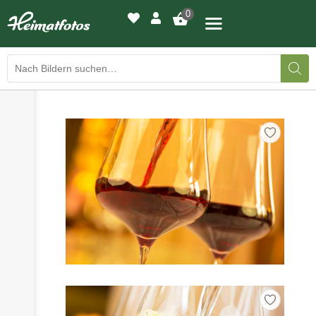
0
›
›
BILDERGALERIE
DRUCKQUALITÄTEN
›
LED-LEUCHTBILDER
›
WIR DRUCKEN IHR BILD
›
AUSSTELLUNGEN
›
HEIMATLICHTER
KONTAKT
›